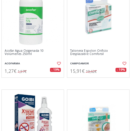
Acofar Agua Oxigenada 10
Talonera Espolon Orificio
Volúmenes 250ml
Desplazable Comforsil
ACOFARMA
CAMPOAMOR
1,27€
15,91€
- 19%
- 19%
1,57€
19,62€