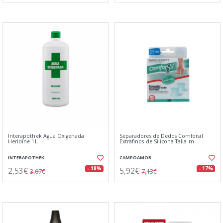
Interapothek Agua Oxigenada
Separadores de Dedos Comforsil
Heridine 1L
Extrafinos de Silicona Talla m
INTERAPOTHEK
CAMPOAMOR
2,53€
5,92€
- 18%
- 17%
3,07€
7,13€