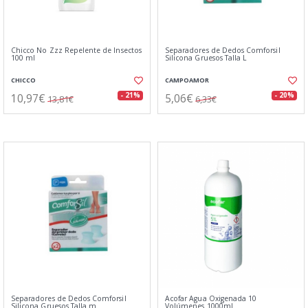
Chicco No Zzz Repelente de Insectos
Separadores de Dedos Comforsil
100 ml
Silicona Gruesos Talla L
CHICCO
CAMPOAMOR
10,97€
5,06€
- 21%
- 20%
13,81€
6,33€
Separadores de Dedos Comforsil
Acofar Agua Oxigenada 10
Silicona Gruesos Talla m
Volúmenes 1000ml