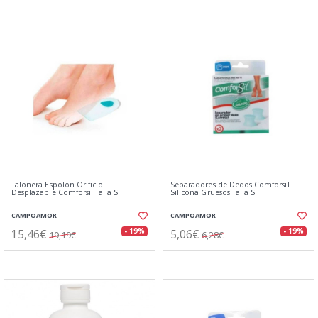
Talonera Espolon Orificio
Separadores de Dedos Comforsil
Desplazable Comforsil Talla S
Silicona Gruesos Talla S
CAMPOAMOR
CAMPOAMOR
15,46€
5,06€
- 19%
- 19%
19,19€
6,28€