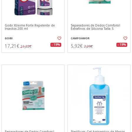
Goibi Xtreme Forte Repelente de
Separadores de Dedos Comforsil
Insectos 200 ml
Extrafinos de Silicona Talla S
GOIBI
CAMPOAMOR
17,21€
5,92€
- 19%
- 19%
21,22€
7,29€
Separadores de Dedos Comforsil
Sterillium Gel Antiseptico de Manos