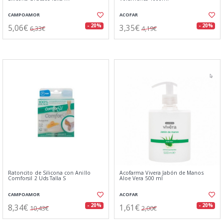
CAMPOAMOR
ACOFAR
5,06€
3,35€
- 20%
- 20%
6,33€
4,19€
Ratoncito de Silicona con Anillo
Acofarma Vivera Jabón de Manos
Comforsil 2 Uds Talla S
Aloe Vera 500 ml
CAMPOAMOR
ACOFAR
8,34€
1,61€
- 20%
- 20%
10,43€
2,00€