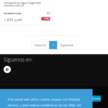
Interapothek Agua Oxigenada
Heridine 500 ml
INTERAPOTHEK
1,83€
- 16%
2,17€
Anterior
1
Siguiente
Síguenos en:
Este portal web utiliza cookies propias con finalidad
técnica, y para realizar estadísticas de uso Web, las