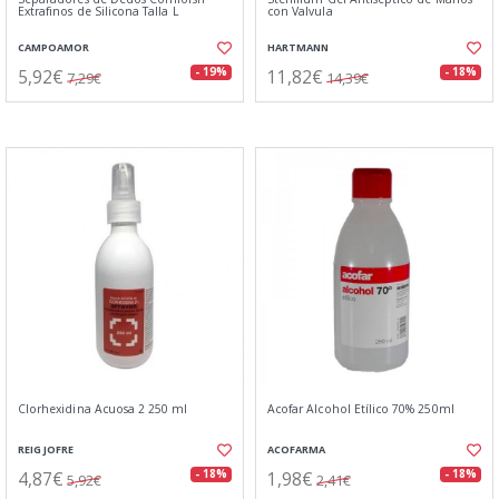
Extrafinos de Silicona Talla L
con Valvula
CAMPOAMOR
HARTMANN
5,92€
11,82€
- 19%
- 18%
7,29€
14,39€
Clorhexidina Acuosa 2 250 ml
Acofar Alcohol Etílico 70% 250ml
REIG JOFRE
ACOFARMA
4,87€
1,98€
- 18%
- 18%
5,92€
2,41€