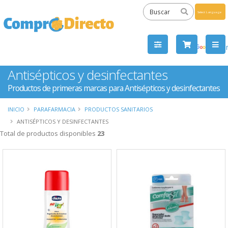
Powered
by
Tra
Antisépticos y desinfectantes
Productos de primeras marcas para Antisépticos y desinfectantes
INICIO
PARAFARMACIA
PRODUCTOS SANITARIOS
ANTISÉPTICOS Y DESINFECTANTES
Total de productos disponibles
23