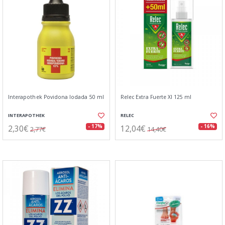
Interapothek Povidona Iodada 50 ml
Relec Extra Fuerte Xl 125 ml
INTERAPOTHEK
RELEC
2,30€
12,04€
- 17%
- 16%
2,77€
14,40€