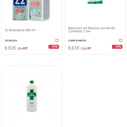
Ratoncito de Silicona con Anillo
Zz Antiacaros 200 ml
Comforsil 2 Uni
ZELNOVA
CAMPOAMOR
8,82€
8,63€
- 16%
- 16%
10,48€
10,24€