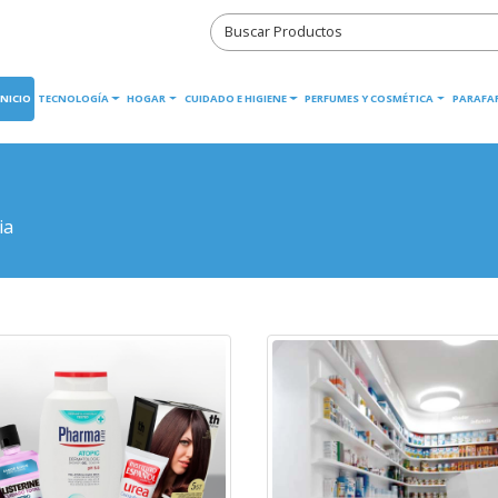
INICIO
TECNOLOGÍA
HOGAR
CUIDADO E HIGIENE
PERFUMES Y COSMÉTICA
PARAFA
ia