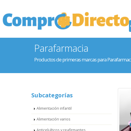
Parafarmacia
Productos de primeras marcas para Parafarmac
Subcategorías
Alimentación infantil
Alimentación varios
Anticelulticos y reafirmantes