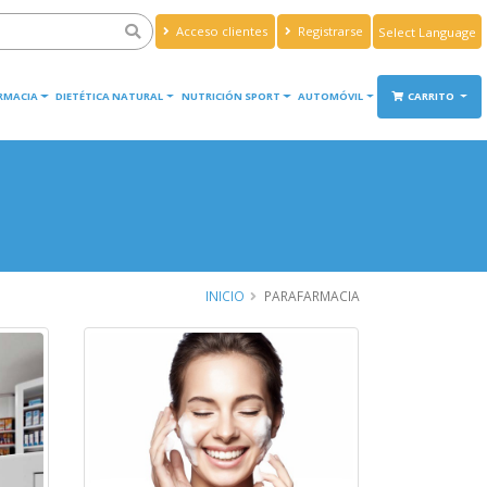
Acceso clientes
Registrarse
Powered by
Translate
RMACIA
DIETÉTICA NATURAL
NUTRICIÓN SPORT
AUTOMÓVIL
CARRITO
INICIO
PARAFARMACIA