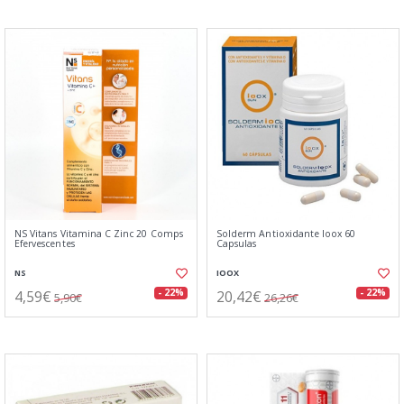
NS Vitans Vitamina C Zinc 20 Comps
Solderm Antioxidante Ioox 60
Efervescentes
Capsulas
NS
IOOX
4,59€
20,42€
- 22%
- 22%
5,90€
26,26€