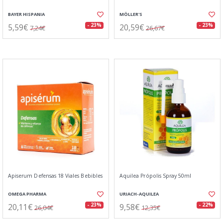
BAYER HISPANIA
MÖLLER'S
5,59€
20,59€
- 23%
- 23%
7,24€
26,67€
Apiserum Defensas 18 Viales Bebibles
Aquilea Própolis Spray 50ml
OMEGA PHARMA
URIACH-AQUILEA
20,11€
9,58€
- 23%
- 22%
26,04€
12,35€