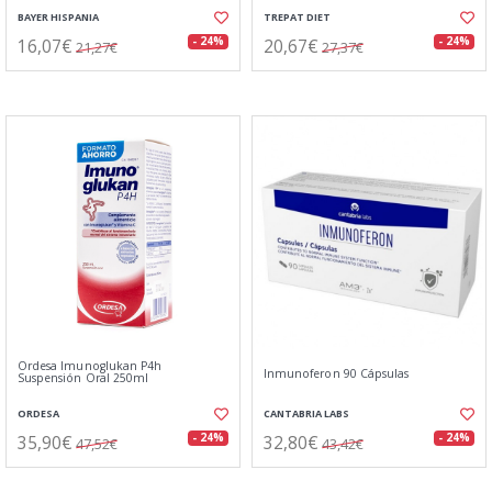
BAYER HISPANIA
TREPAT DIET
16,07€
20,67€
- 24%
- 24%
21,27€
27,37€
Ordesa Imunoglukan P4h
Inmunoferon 90 Cápsulas
Suspensión Oral 250ml
ORDESA
CANTABRIA LABS
35,90€
32,80€
- 24%
- 24%
47,52€
43,42€