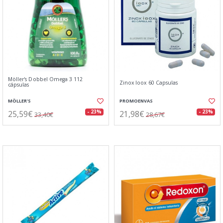
Möller's Dobbel Omega 3 112
Zinox Ioox 60 Capsulas
cápsulas
MÖLLER'S
PROMOENVAS
25,59€
21,98€
- 23%
- 23%
33,40€
28,67€