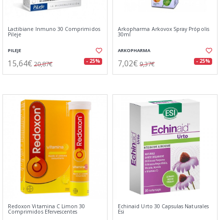
Lactibiane Inmuno 30 Comprimidos
Arkopharma Arkovox Spray Própolis
Pileje
30ml
PILEJE
ARKOPHARMA
15,64€
7,02€
- 25%
- 25%
20,87€
9,37€
Redoxon Vitamina C Limon 30
Echinaid Urto 30 Capsulas Naturales
Comprimidos Efervescentes
Esi