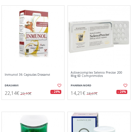
Activecomplex Selenio Precise 200
Inmunol 36 Capsulas Drasanvi
Mcg 60 Comprimidos
DRASANVI
PHARMA NORD
22,14€
14,21€
- 24%
- 24%
29,10€
18,67€