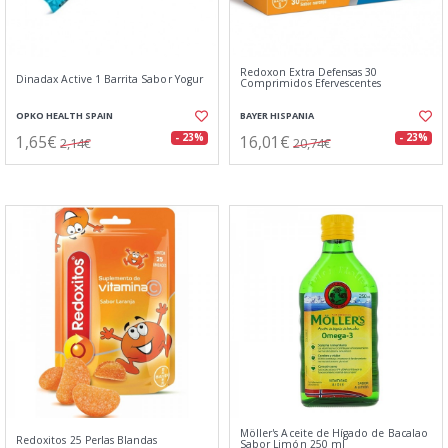
Redoxon Extra Defensas 30
Dinadax Active 1 Barrita Sabor Yogur
Comprimidos Efervescentes
OPKO HEALTH SPAIN
BAYER HISPANIA
1,65€
16,01€
- 23%
- 23%
2,14€
20,74€
Möller's Aceite de Hígado de Bacalao
Redoxitos 25 Perlas Blandas
Sabor Limón 250 ml