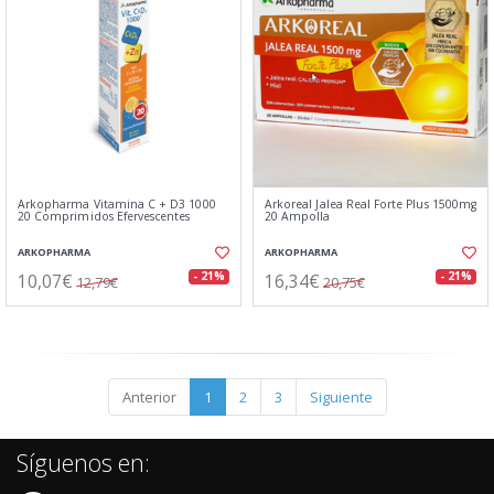
Arkopharma Vitamina C + D3 1000
Arkoreal Jalea Real Forte Plus 1500mg
20 Comprimidos Efervescentes
20 Ampolla
ARKOPHARMA
ARKOPHARMA
10,07€
16,34€
- 21%
- 21%
12,79€
20,75€
Anterior
1
2
3
Siguiente
Síguenos en: