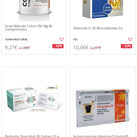
Soria Natural Cobre 250 Mg 60
Vitamina D 30 Microtabletas Esi
Comprimidos
SORIA NATURAL
ESI
9,27€
10,06€
- 22%
- 22%
11,86€
12,87€
Probactis Strep Kids 30 Sobres 15 g
Activecomplex Vitamina D Forte 80