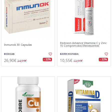
Redoxon Advance Vitamina C y Zinc
Inmunok 30 Capsulas
15 Comprimidos Efervescentes
BIOKSAN
BAYER HISPANIA
26,90€
10,55€
- 22%
- 22%
34,59€
13,50€