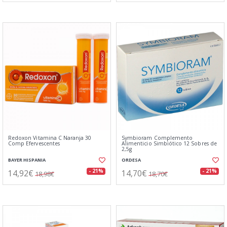
Redoxon Vitamina C Naranja 30
Symbioram Complemento
Comp Efervescentes
Alimenticio Simbiótico 12 Sobres de
2,5g
BAYER HISPANIA
ORDESA
14,92€
14,70€
- 21%
- 21%
18,98€
18,70€