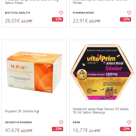
Sabor Fresa
Perlas
BIOTICAL HEALTH
PHARMA NORD
26,03€
22,91€
- 22%
- 22%
33,28€
29,29€
Vitalprim Jalea Real Senior 20 Viales
Hupavir 20 Sobres 6 gr
10 ml Sabor Naranja
ADVENTIA PHARMA
PRIM
47,67€
16,77€
- 22%
- 22%
60,93€
21,43€