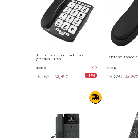
Telefono sobremesa teclas
Telefono gondola
grandes kuken
KUKEN
KUKEN
30,85€
19,89€
- 27%
42,31€
27,27€