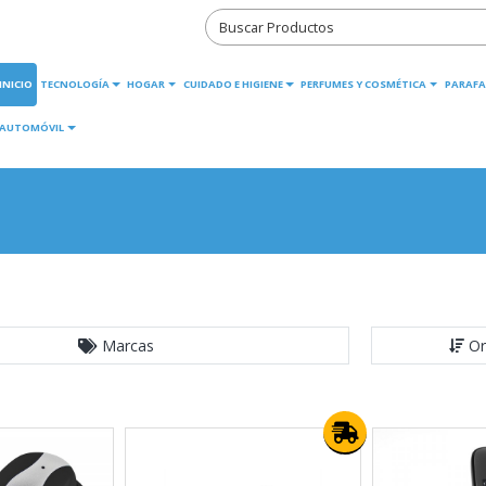
INICIO
TECNOLOGÍA
HOGAR
CUIDADO E HIGIENE
PERFUMES Y COSMÉTICA
PARAFA
AUTOMÓVIL
Marcas
Or