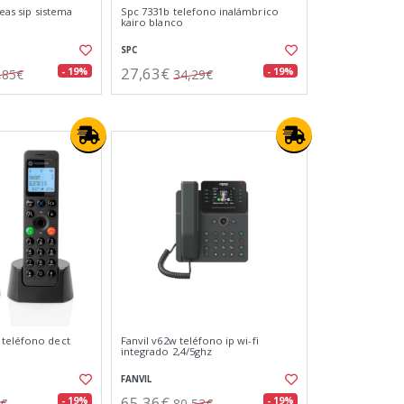
neas sip sistema
Spc 7331b telefono inalámbrico
kairo blanco
SPC
27,63€
- 19%
- 19%
,85€
34,29€
 teléfono dect
Fanvil v62w teléfono ip wi-fi
integrado 2,4/5ghz
FANVIL
65,36€
- 19%
- 19%
9€
80,53€