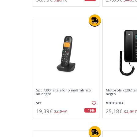
Spc 7300ns telefono inalámbrico
Motorola ct202 tel
air negro
negro
SPC
MOTOROLA
19,39€
25,18€
- 19%
23,89€
31,02€