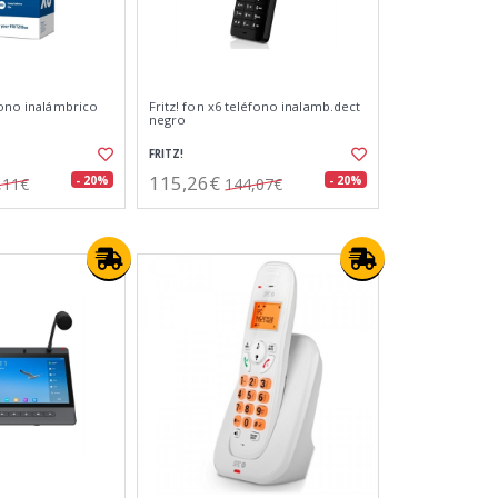
fono inalámbrico
Fritz! fon x6 teléfono inalamb.dect
negro
FRITZ!
115,26€
- 20%
- 20%
,11€
144,07€