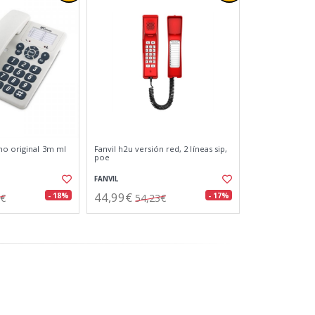
no original 3m ml
Fanvil h2u versión red, 2 líneas sip,
poe
FANVIL
44,99€
- 18%
- 17%
9€
54,23€