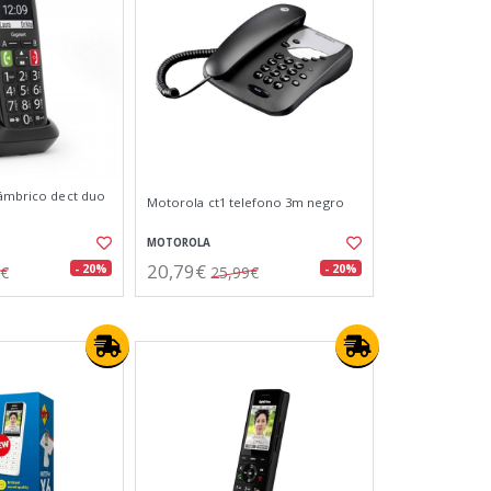
lámbrico dect duo
Motorola ct1 telefono 3m negro
MOTOROLA
20,79€
- 20%
- 20%
6€
25,99€