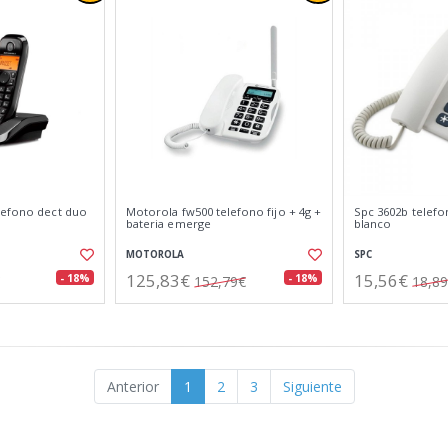
lefono dect duo
Motorola fw500 telefono fijo + 4g +
Spc 3602b telefo
bateria emerge
blanco
MOTOROLA
SPC
125,83€
15,56€
- 18%
- 18%
152,79€
18,8
Anterior
1
2
3
Siguiente