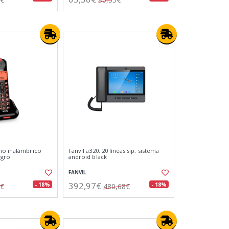
no inalámbrico
Fanvil a320, 20 líneas sip, sistema
egro
android black
FANVIL
392,97€
- 18%
- 18%
6€
480,68€