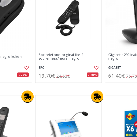
Spc telefono original lite 2
Gigaset e290 ina
 negro kuken
sobremesa/mural negro
negro
SPC
GIGASET
19,70€
61,40€
- 27%
- 20%
24,63€
76,7