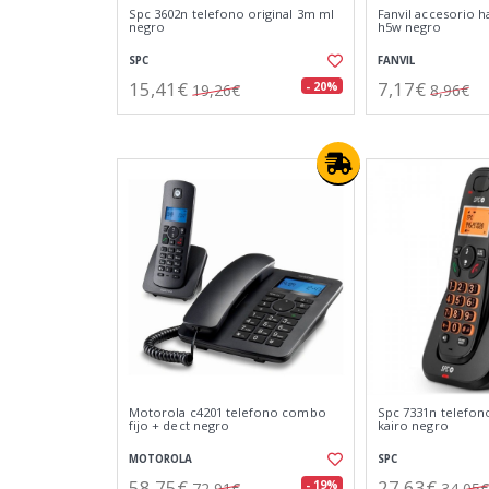
Spc 3602n telefono original 3m ml
Fanvil accesorio h
negro
h5w negro
SPC
FANVIL
15,41€
7,17€
- 20%
19,26€
8,96€
Motorola c4201 telefono combo
Spc 7331n telefon
fijo + dect negro
kairo negro
MOTOROLA
SPC
58,75€
27,63€
- 19%
72,91€
34,05€