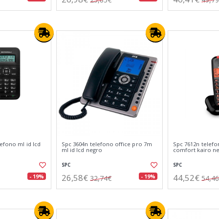
efono ml id lcd
Spc 3604n telefono office pro 7m
Spc 7612n telefo
ml id lcd negro
comfort kairo n
SPC
SPC
26,58€
44,52€
- 19%
- 19%
32,74€
54,4