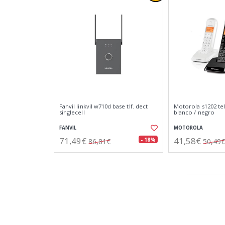
Fanvil linkvil w710d base tlf. dect
Motorola s1202 te
singlecell
blanco / negro
FANVIL
MOTOROLA
71,49€
41,58€
- 18%
86,81€
50,49€