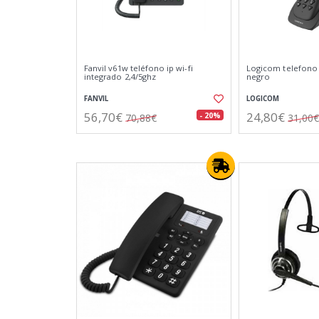
Fanvil v61w teléfono ip wi-fi
Logicom telefono 
integrado 2,4/5ghz
negro
FANVIL
LOGICOM
56,70€
24,80€
- 20%
70,88€
31,00€