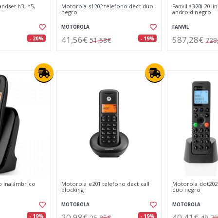
andset h3, h5,
Motorola s1202 telefono dect duo
Fanvil a320i 20 lí
negro
android negro
MOTOROLA
FANVIL
41,56€
587,28€
- 20%
- 19%
51,58€
728
o inalámbrico
Motorola e201 telefono dect call
Motorola dot202
blocking
duo negro
MOTOROLA
MOTOROLA
20,98€
40,41€
- 19%
- 19%
25,85€
49,7