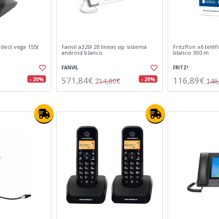
dect vega 155t
Fanvil a320i 20 líneas sip sistema
Fritz!fon x6 telé
android blanco
blanco 300 m
FANVIL
FRITZ!
571,84€
116,89€
- 20%
- 20%
714,80€
146