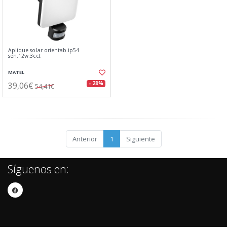
Aplique solar orientab.ip54
sen.12w.3cct
MATEL
39,06€
- 28%
54,41€
Anterior
1
Siguiente
Síguenos en: