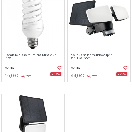
Bomb.b/c. espiral micro l/fria e-27
Aplique solar multipos.ip54
35w
sen.12w.3cct
MATEL
MATEL
16,03€
44,04€
- 33%
- 29%
24,07€
61,66€