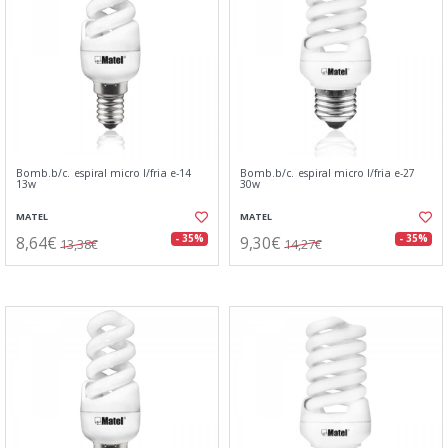
Bomb.b/c. espiral micro l/fria e-14
Bomb.b/c. espiral micro l/fria e-27
13w
30w
MATEL
MATEL
8,64€
9,30€
- 35%
- 35%
13,38€
14,27€