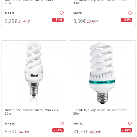
20w
13w
MATEL
MATEL
9,25€
8,56€
- 34%
- 34%
14,11€
12,99€
Bomb.b/c. espiral micro l/fria e-14
Bomb.b/c. espiral micro l/fria e-27
30w
50w
MATEL
MATEL
9,30€
31,33€
- 34%
- 34%
14,05€
47,31€