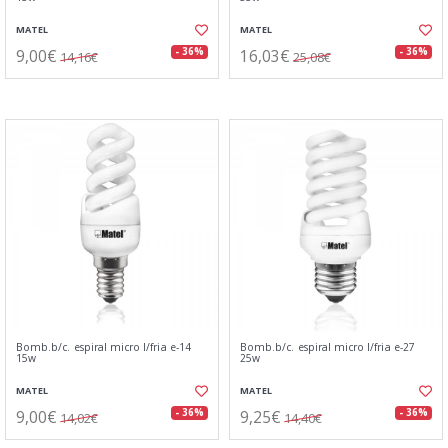
MATEL
MATEL
9,00€
16,03€
- 36%
- 36%
14,16€
25,08€
Bomb.b/c. espiral micro l/fria e-14
Bomb.b/c. espiral micro l/fria e-27
15w
25w
MATEL
MATEL
9,00€
9,25€
- 36%
- 36%
14,02€
14,40€