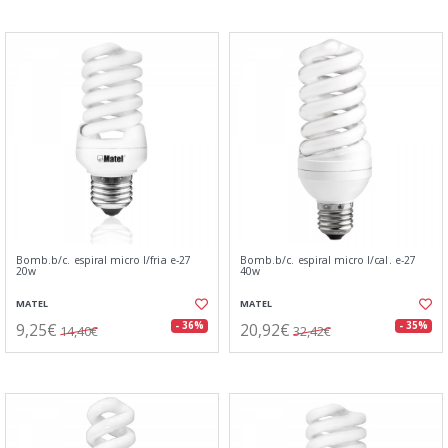
Bomb.b/c. espiral micro l/fria e-27
Bomb.b/c. espiral micro l/cal. e-27
20w
40w
MATEL
MATEL
9,25€
20,92€
- 36%
- 35%
14,40€
32,42€