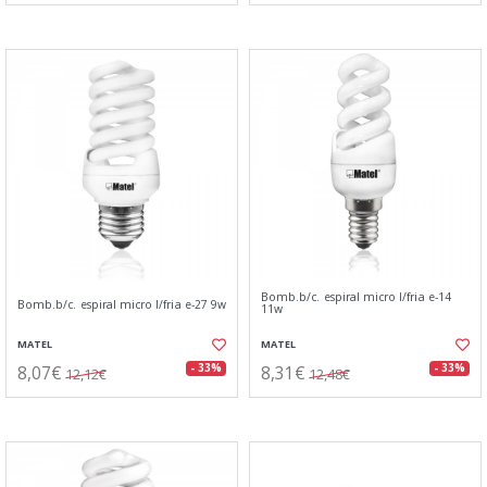
Bomb.b/c. espiral micro l/fria e-14
Bomb.b/c. espiral micro l/fria e-27 9w
11w
MATEL
MATEL
8,07€
8,31€
- 33%
- 33%
12,12€
12,48€