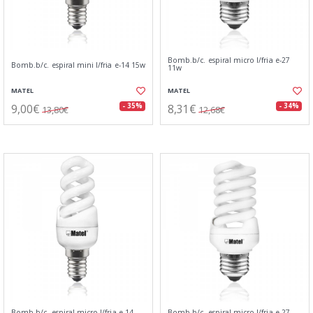
Bomb.b/c. espiral micro l/fria e-27
Bomb.b/c. espiral mini l/fria e-14 15w
11w
MATEL
MATEL
9,00€
8,31€
- 35%
- 34%
13,80€
12,68€
Bomb.b/c. espiral micro l/fria e-14
Bomb.b/c. espiral micro l/fria e-27