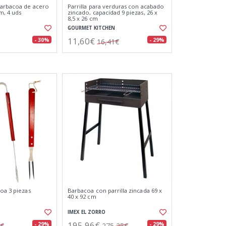
barbacoa de acero
Parrilla para verduras con acabado
m, 4 uds
zincado, capacidad 9 piezas, 26 x
8,5 x 26 cm
GOURMET KITCHEN
11,60€
- 30%
- 29%
16,41€
oa 3 piezas
Barbacoa con parrilla zincada 69 x
40 x 92 cm
IMEX EL ZORRO
195,96€
- 29%
- 29%
2€
275,25€