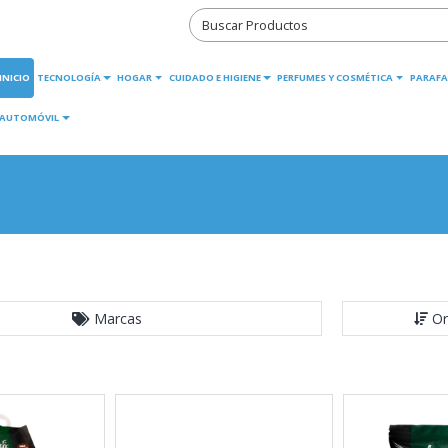
INICIO
TECNOLOGÍA
HOGAR
CUIDADO E HIGIENE
PERFUMES Y COSMÉTICA
PARAFA
AUTOMÓVIL
Marcas
Or