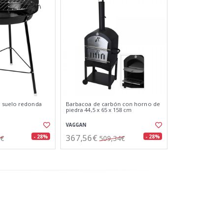
 suelo redonda
Barbacoa de carbón con horno de
piedra 44,5 x 65 x 158 cm
VAGGAN
367,56€
- 28%
- 28%
7€
509,34€