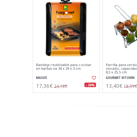
Bandeja reutilizable para cocinar
Parrilla para verd
en barbacoa 34 x 29 x 3 cm
zincado, capacidad
8,5 x 25,5 cm
MASSÓ
GOURMET KITCHEN
17,36€
13,40€
- 28%
24,18€
18,59€