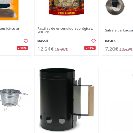
semicircular
Pastillas de encendido ecológicas,
Salsera barbacoa
200 uds
MASSÓ
BASICS
12,54€
7,20€
- 38%
- 31%
18,06€
10,29€