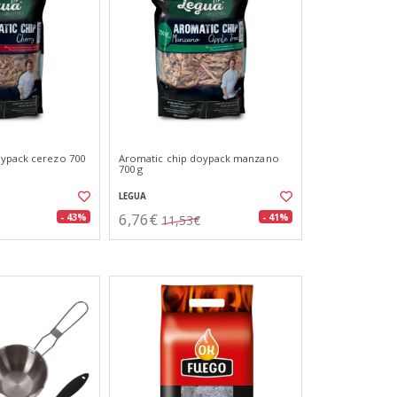
oypack cerezo 700
Aromatic chip doypack manzano
700 g
LEGUA
6,76€
- 43%
- 41%
11,53€