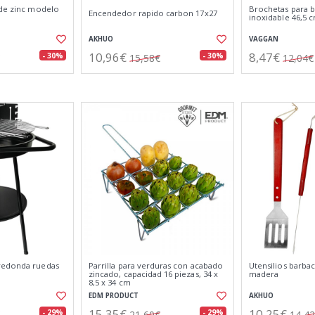
 de zinc modelo
Brochetas para 
Encendedor rapido carbon 17x27
inoxidable 46,5 c
AKHUO
VAGGAN
10,96€
8,47€
- 30%
- 30%
15,58€
12,04€
redonda ruedas
Parrilla para verduras con acabado
Utensilios barbac
zincado, capacidad 16 piezas, 34 x
madera
8,5 x 34 cm
EDM PRODUCT
AKHUO
15,35€
10,25€
- 29%
- 29%
21,60€
14,4