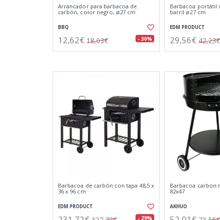
Arrancador para barbacoa de
Barbacoa portátil
carbón, color negro, ø27 cm
barril ø27 cm
BBQ
EDM PRODUCT
12,62€
29,56€
- 30%
18,03€
42,23€
Barbacoa de carbón con tapa 48,5 x
Barbacoa carbon 
36 x 96 cm
82x47
EDM PRODUCT
AKHUO
231,72€
52,01€
- 29%
327,72€
73,55€