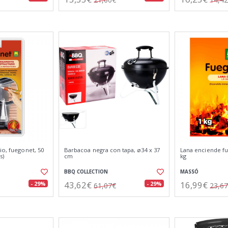
io, fuegonet, 50
Barbacoa negra con tapa, ø34 x 37
Lana enciende fu
s)
cm
kg
BBQ COLLECTION
MASSÓ
43,62€
16,99€
- 29%
- 29%
61,07€
23,6