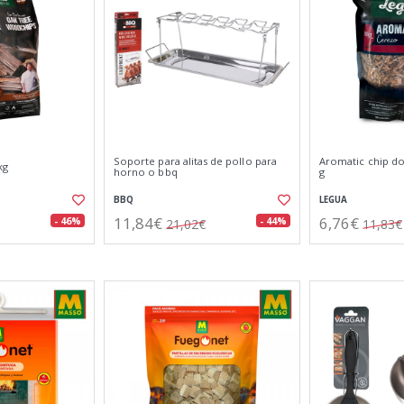
Soporte para alitas de pollo para
Aromatic chip d
kg
horno o bbq
g
BBQ
LEGUA
11,84€
6,76€
- 46%
- 44%
21,02€
11,83€