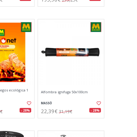
egos ecológica 1
Alfombra ignifuga 50x100cm
MASSÓ
22,39€
- 28%
- 28%
7€
31,19€