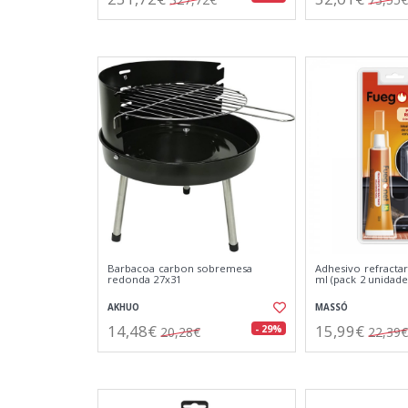
Barbacoa carbon sobremesa
Adhesivo refractar
redonda 27x31
ml (pack 2 unidade
AKHUO
MASSÓ
14,48€
15,99€
- 29%
20,28€
22,39€