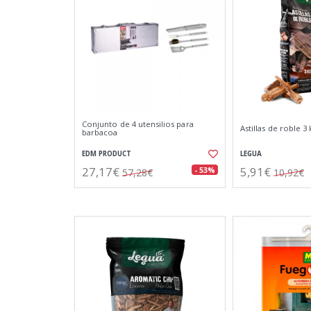
Conjunto de 4 utensilios para
Astillas de roble 3 
barbacoa
EDM PRODUCT
LEGUA
27,17€
5,91€
- 53%
57,28€
10,92€