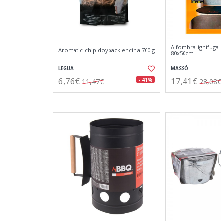
Alfombra ignífuga 
Aromatic chip doypack encina 700 g
80x50cm
LEGUA
MASSÓ
6,76€
17,41€
- 41%
11,47€
28,08€