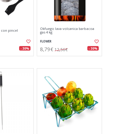
Okfuego lava volcanica barbacoa
 con pincel
gas 4 kg
FLOWER
8,79€
- 30%
- 30%
12,56€