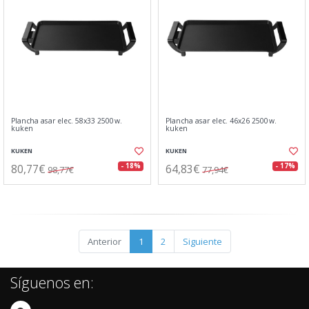
Plancha asar elec. 58x33 2500w.
Plancha asar elec. 46x26 2500w.
kuken
kuken
KUKEN
KUKEN
80,77€
64,83€
- 18%
- 17%
98,77€
77,94€
Anterior
1
2
Siguiente
Síguenos en: