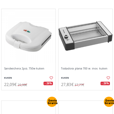
Sandwichera 2pcs. 750w kuken
Tostadora plana 700 w. inox. kuken
KUKEN
KUKEN
22,09€
27,83€
- 26%
- 26%
29,98€
37,77€
Envío
Envío
Gratis
Grati