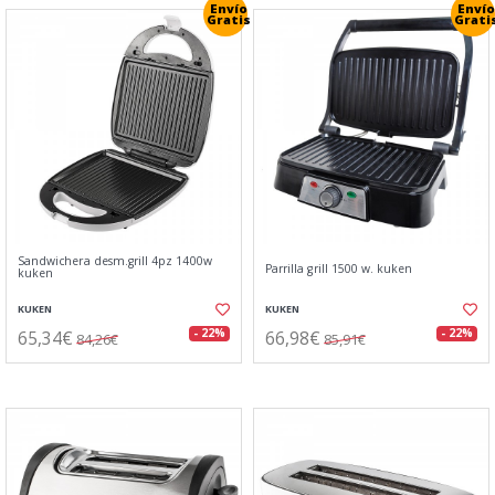
Envío
Envío
Gratis
Grati
Sandwichera desm.grill 4pz 1400w
Parrilla grill 1500 w. kuken
kuken
KUKEN
KUKEN
65,34€
66,98€
- 22%
- 22%
84,26€
85,91€