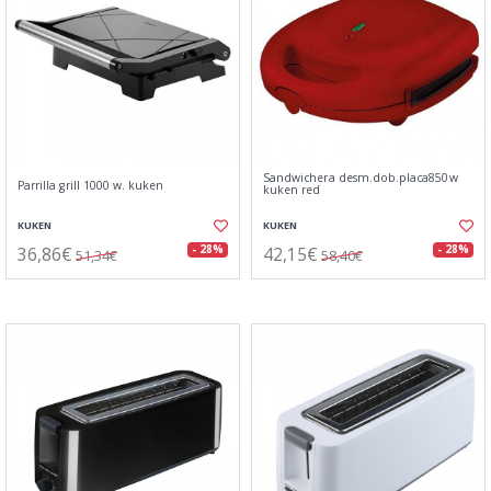
Sandwichera desm.dob.placa850w
Parrilla grill 1000 w. kuken
kuken red
KUKEN
KUKEN
36,86€
42,15€
- 28%
- 28%
51,34€
58,40€