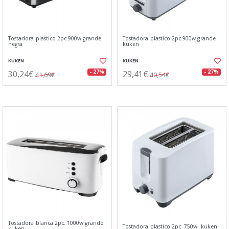
Tostadora plastico 2pc.900w.grande
Tostadora plastico 2pc.900w.grande
negra
kuken
KUKEN
KUKEN
30,24€
29,41€
- 27%
- 27%
41,69€
40,54€
Tostadora blanca 2pc. 1000w.grande
Tostadora plastico 2pc. 750w. kuken
kuken