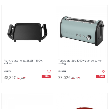
Plancha asar elec. 28x28 1800w.
Tostadora 2pc.1000w.grande kuken
kuken
vintag
KUKEN
KUKEN
48,89€
33,02€
- 29%
- 29%
68,44€
46,22€