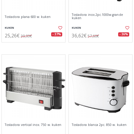
Tostadora inox.2pc.1000w.grande
Tostadora plana 600 w. kuken
kuken
KUKEN
KUKEN
25,26€
36,62€
- 37%
- 36%
39,93€
57,60€
Tostadora vertical inox. 750 w. kuken
Tostadora blanca 2pc. 850 w. kuken