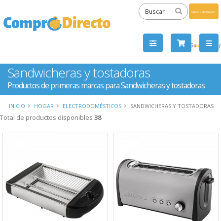
Powered
by
Tra
Sandwicheras y tostadoras
Productos de primeras marcas para Sandwicheras y tostadoras
INICIO
HOGAR
ELECTRODOMÉSTICOS
SANDWICHERAS Y TOSTADORAS
Total de productos disponibles
38