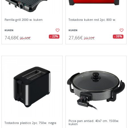
Parrilla grill 2000 w. kuken
Tostadora kuken red 2pc. 800 w.
KUKEN
KUKEN
74,68€
27,66€
- 22%
- 30%
95,66€
39,32€
Pizza pan antiad. 40x7 cm. 1500w.
Tostadora plastico 2pc. 750w. negra
kuken