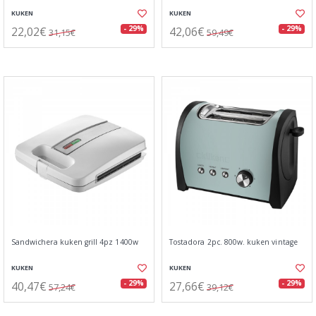
KUKEN
KUKEN
22,02€
42,06€
- 29%
- 29%
31,15€
59,49€
Sandwichera kuken grill 4pz 1400w
Tostadora 2pc. 800w. kuken vintage
KUKEN
KUKEN
40,47€
27,66€
- 29%
- 29%
57,24€
39,12€