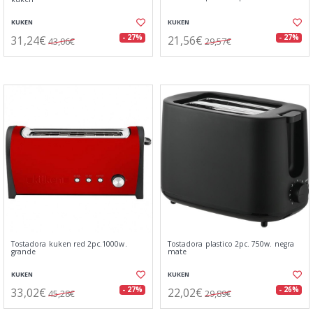
KUKEN
KUKEN
31,24€
21,56€
- 27%
- 27%
43,06€
29,57€
Tostadora kuken red 2pc.1000w.
Tostadora plastico 2pc. 750w. negra
grande
mate
KUKEN
KUKEN
33,02€
22,02€
- 27%
- 26%
45,28€
29,89€