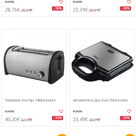
KUKEN
KUKEN
28,76€
23,39€
- 36%
- 36%
45,24€
36,61€
Tostadora inox.4pc.1400w.kuken
Sandwichera 2pcs inox 750w kuken
KUKEN
KUKEN
40,20€
23,49€
- 35%
- 35%
62,28€
36,26€