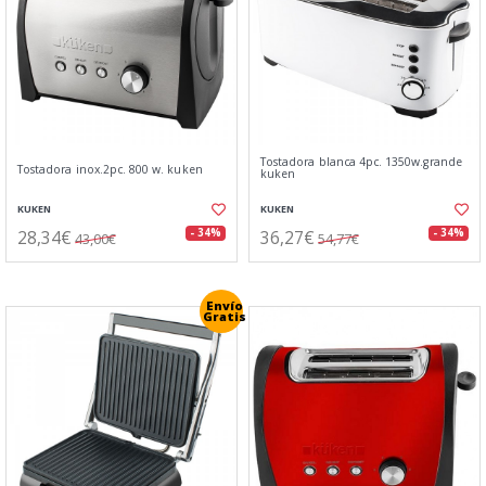
Tostadora blanca 4pc. 1350w.grande
Tostadora inox.2pc. 800 w. kuken
kuken
KUKEN
KUKEN
28,34€
36,27€
- 34%
- 34%
43,00€
54,77€
Envío
Gratis