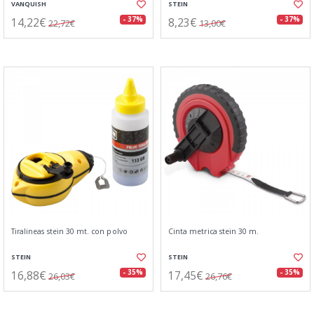
VANQUISH
STEIN
14,22€
8,23€
- 37%
- 37%
22,72€
13,00€
Tiralineas stein 30 mt. con polvo
Cinta metrica stein 30 m.
STEIN
STEIN
16,88€
17,45€
- 35%
- 35%
26,03€
26,76€