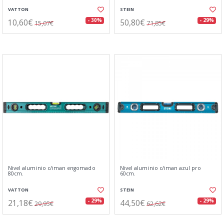
VATTON
STEIN
10,60€
50,80€
- 30%
- 29%
15,07€
71,85€
Nivel aluminio c/iman engomado
Nivel aluminio c/iman azul pro
80cm.
60cm.
VATTON
STEIN
21,18€
44,50€
- 29%
- 29%
29,95€
62,62€