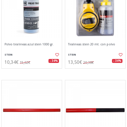
Polvo tiralineas azul stein 1000 gr.
Tiralineas stein 20 mt. con polvo
STEIN
STEIN
10,34€
13,50€
- 34%
- 34%
15,62€
20,38€