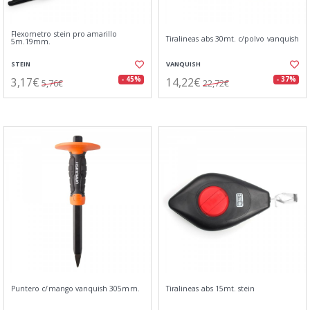
Flexometro stein pro amarillo
Tiralineas abs 30mt. c/polvo vanquish
5m.19mm.
STEIN
VANQUISH
3,17€
14,22€
- 45%
- 37%
5,76€
22,72€
Puntero c/mango vanquish 305mm.
Tiralineas abs 15mt. stein