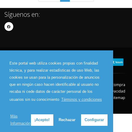
Síguenos en:
Este portal web utiliza cookies propias con finalidad
técnica, y para realizar estadísticas de uso Web, las
cookies se usan para la personalización de anuncios
que en ningún caso hacen identificable al usuario no
Contacto
Aviso Legal
Condiciones de compra
Política de envíos
Política de devolución
Política de Privacidad
recaba ni cede datos de carácter personal de los
Política de Cookies
Sitemap
usuarios sin su conocimiento
Términos y condiciones
© 2026 - Todos los derechos reservados.
Más
¡Acepto!
Rechazar
Configurar
Información