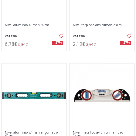
Nivel aluminio c/iman 30cm.
Nivel torpedo abs c/iman 23cm.
VATTON
VATTON
6,78€
2,19€
- 27%
- 27%
9,34€
3,01€
Nivel aluminio c/iman engomado
Nivel metalico avion c/iman pro
60cm.
24cm.