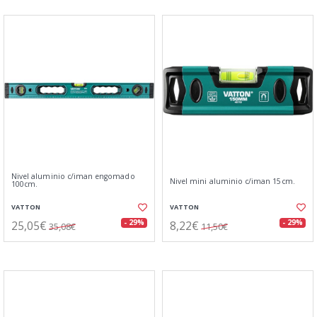
Nivel aluminio c/iman engomado
Nivel mini aluminio c/iman 15cm.
100cm.
VATTON
VATTON
25,05€
8,22€
- 29%
- 29%
35,08€
11,50€