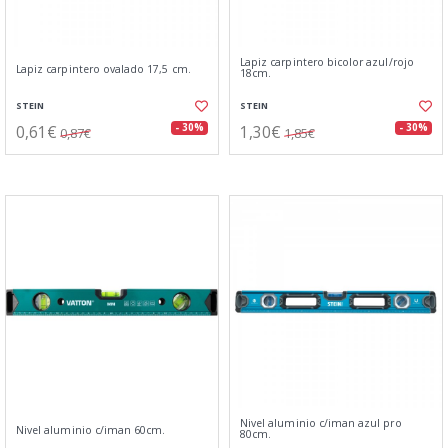
Lapiz carpintero bicolor azul/rojo
Lapiz carpintero ovalado 17,5 cm.
18cm.
STEIN
STEIN
0,61€
1,30€
- 30%
- 30%
0,87€
1,85€
Nivel aluminio c/iman azul pro
Nivel aluminio c/iman 60cm.
80cm.