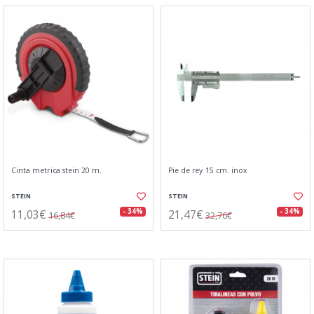
Cinta metrica stein 20 m.
Pie de rey 15 cm. inox
STEIN
STEIN
11,03€
21,47€
- 34%
- 34%
16,84€
32,76€