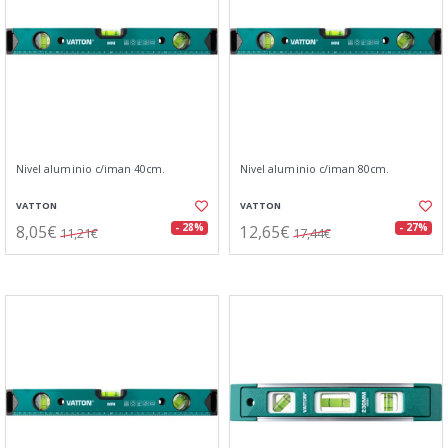
Nivel aluminio c/iman 40cm.
Nivel aluminio c/iman 80cm.
VATTON
VATTON
8,05€
12,65€
- 28%
- 27%
11,21€
17,44€