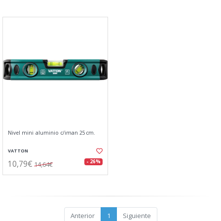
Nivel mini aluminio c/iman 25cm.
VATTON
10,79€
- 26%
14,64€
Anterior
1
Siguiente