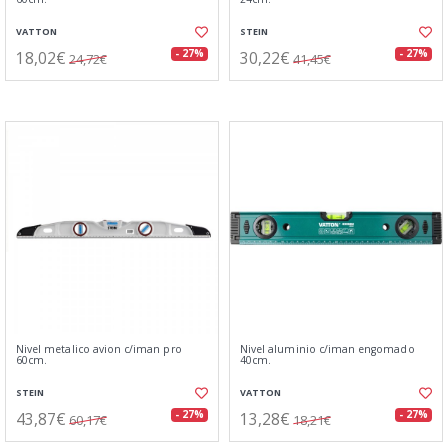
VATTON
STEIN
18,02€
30,22€
- 27%
- 27%
24,72€
41,45€
Nivel metalico avion c/iman pro
Nivel aluminio c/iman engomado
60cm.
40cm.
STEIN
VATTON
43,87€
13,28€
- 27%
- 27%
60,17€
18,21€