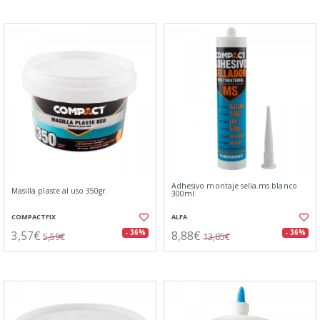
Adhesivo montaje sella.ms blanco
Masilla plaste al uso 350gr.
300ml.
COMPACTFIX
ALFA
3,57€
8,88€
- 36%
- 36%
5,59€
13,85€