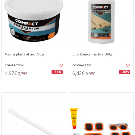
Masilla plaste al uso 750gr.
Cola blanca madera 500gr.
COMPACTFIX
COMPACTFIX
4,97€
6,42€
- 36%
- 36%
7,75€
9,97€