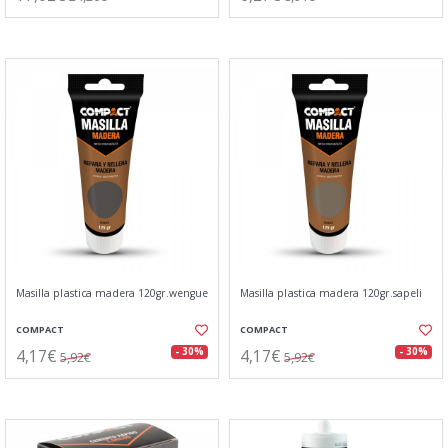
Masilla plastica madera 120gr.wengue
Masilla plastica madera 120gr.sapeli
COMPACT
COMPACT
4,17€
4,17€
- 30%
- 30%
5,92€
5,92€