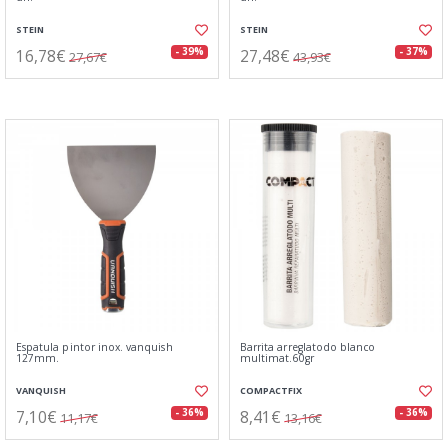
STEIN
STEIN
16,78€
27,48€
- 39%
- 37%
27,67€
43,93€
Espatula pintor inox. vanquish
Barrita arreglatodo blanco
127mm.
multimat.60gr
VANQUISH
COMPACTFIX
7,10€
8,41€
- 36%
- 36%
11,17€
13,16€