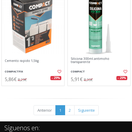
Silicona 300ml.antimoho
Cemento rapido 1,5kg.
transparente
COMPACTFIX
COMPACT
5,86€
5,91€
- 29%
- 29%
8,29€
8,36€
Anterior
1
2
Siguiente
Síguenos en: