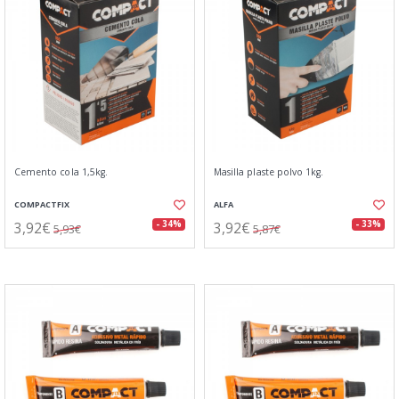
Cemento cola 1,5kg.
Masilla plaste polvo 1kg.
COMPACTFIX
ALFA
3,92€
3,92€
- 34%
- 33%
5,93€
5,87€