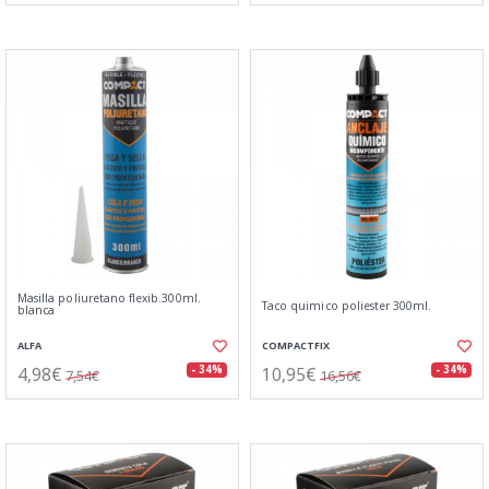
Masilla poliuretano flexib.300ml.
Taco quimico poliester 300ml.
blanca
ALFA
COMPACTFIX
4,98€
10,95€
- 34%
- 34%
7,54€
16,56€