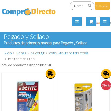
Powered
by
Tra
Pegado y Sellado
Productos de primeras marcas para Pegado y Sellado
INICIO
HOGAR
BRICOLAJE
CONSUMIBLES DE FERRETERÍA
PEGADO Y SELLADO
Total de productos disponibles
50
Oferta