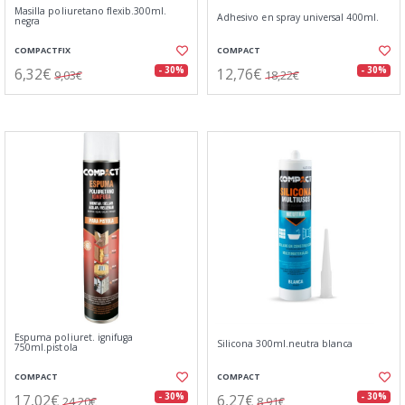
Masilla poliuretano flexib.300ml.
Adhesivo en spray universal 400ml.
negra
COMPACTFIX
COMPACT
6,32€
12,76€
- 30%
- 30%
9,03€
18,22€
Espuma poliuret. ignifuga
Silicona 300ml.neutra blanca
750ml.pistola
COMPACT
COMPACT
17,02€
6,27€
- 30%
- 30%
24,20€
8,91€