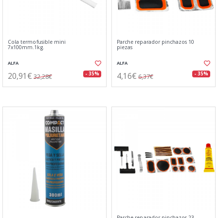
Cola termofusible mini
Parche reparador pinchazos 10
7x100mm.1kg.
piezas
ALFA
ALFA
20,91€
4,16€
- 35%
- 35%
32,28€
6,37€
Parche reparador pinchazos 23