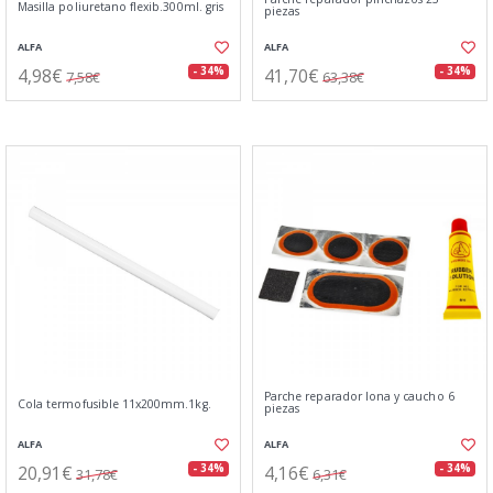
Masilla poliuretano flexib.300ml. gris
piezas
ALFA
ALFA
4,98€
41,70€
- 34%
- 34%
7,58€
63,38€
Parche reparador lona y caucho 6
Cola termofusible 11x200mm.1kg.
piezas
ALFA
ALFA
20,91€
4,16€
- 34%
- 34%
31,78€
6,31€