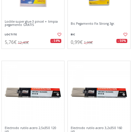
Loctite super glue-3 pincel + limpia
Bic Pegamento Fix Strong 3gr.
pegamento GRATIS
LOCTITE
BIC
5,76€
0,99€
- 54%
- 50%
12,40€
1,99€
Electrodo rutilo acero 2,5x350 120
Electrodo rutilo acero 3,2x350 160
un.
un.