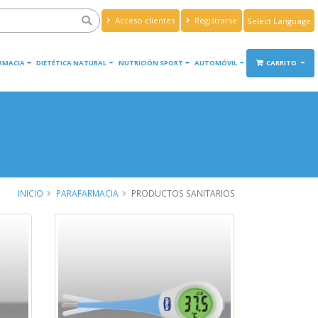
Acceso clientes
Registrarse
Powered by
Translate
RMACIA
DIETÉTICA NATURAL
NUTRICIÓN SPORT
AUTOMÓVIL
CARRITO
INICIO
PARAFARMACIA
PRODUCTOS SANITARIOS