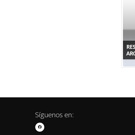
RES
AR
Síguenos en: