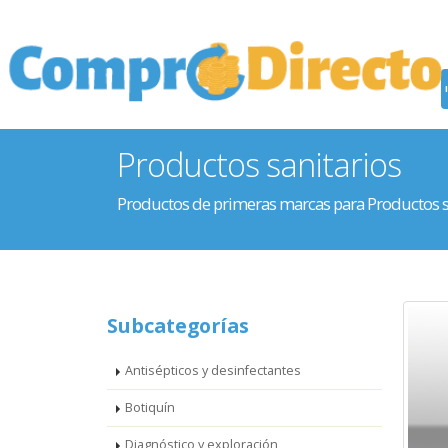
Productos sanitarios
Productos de primeras marcas para Productos s
Subcategorías
Antisépticos y desinfectantes
Botiquín
Diagnóstico y exploración