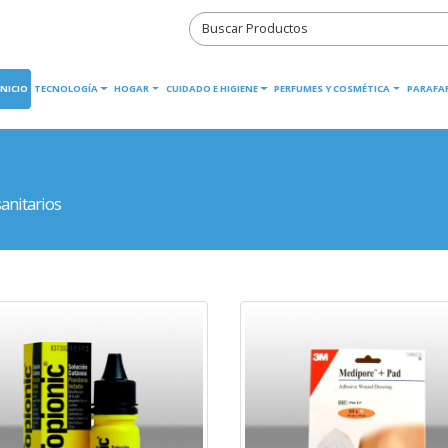
INICIO
TECNOLOGÍA
HOGAR
CUIDADO E HIGIENE
PERFUMES Y COSMÉTICA
PARAFA
anitarios