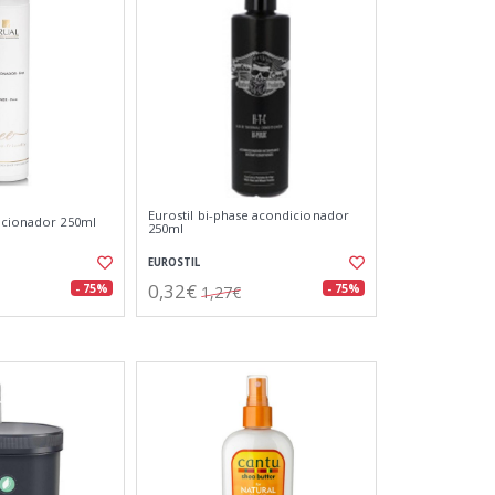
Eurostil bi-phase acondicionador
icionador 250ml
250ml
EUROSTIL
0,32€
- 75%
- 75%
1,27€