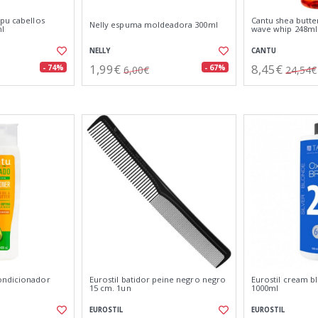
mpu cabellos
Cantu shea butte
Nelly espuma moldeadora 300ml
ml
wave whip 248ml
NELLY
CANTU
1,99€
8,45€
- 74%
- 67%
6,00€
24,54€
ondicionador
Eurostil batidor peine negro negro
Eurostil cream b
15 cm. 1un
1000ml
EUROSTIL
EUROSTIL