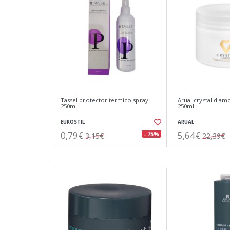
Tassel protector termico spray
Arual crystal diam
250ml
250ml
EUROSTIL
ARUAL
0,79€
5,64€
- 75%
3,15€
22,39€