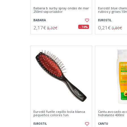
Babaria b surby spray ondas de mar
Eurostil blue cha
250ml vaporizador
rubios y grises 10
BABARIA
EUROSTIL
2,17€
0,21€
- 74%
8,32€
0,80€
Eurostil fuelle cepillo bola blanca
Cantu avocado ac
pequeños colores 1un
hidratante 400ml
EUROSTIL
CANTU