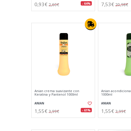
0,93€
7,53€
- 64%
2,60€
20,98€
Anian crema suavizante con
Anian acondiciona
Keratina y Pantenol 1000ml
1000ml
ANIAN
ANIAN
1,55€
1,55€
- 61%
3,99€
3,99€