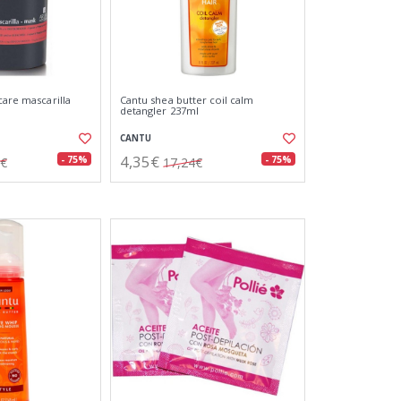
care mascarilla
Cantu shea butter coil calm
detangler 237ml
CANTU
4,35€
- 75%
- 75%
0€
17,24€