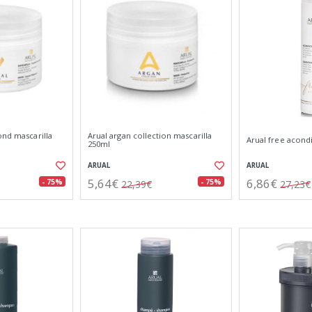
ond mascarilla
Arual argan collection mascarilla
Arual free acond
250ml
ARUAL
ARUAL
5,64€
6,86€
- 75%
- 75%
22,39€
27,23€