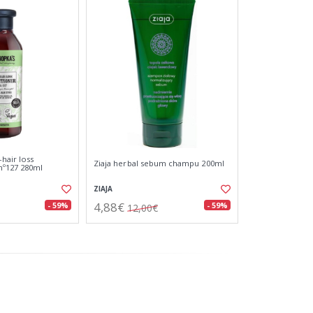
hair loss
Ziaja herbal sebum champu 200ml
nº127 280ml
ZIAJA
4,88€
- 59%
- 59%
12,00€