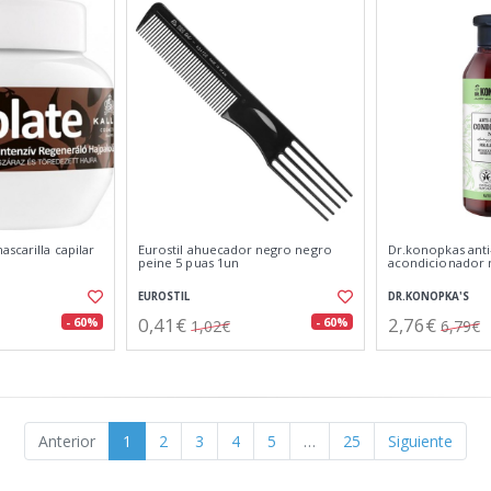
ascarilla capilar
Eurostil ahuecador negro negro
Dr.konopkas anti-
peine 5 puas 1un
acondicionador 
EUROSTIL
DR.KONOPKA'S
0,41€
2,76€
- 60%
- 60%
1,02€
6,79€
Anterior
1
2
3
4
5
…
25
Siguiente