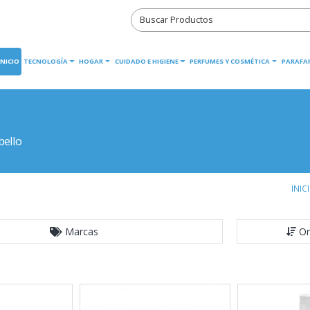
INICIO
TECNOLOGÍA
HOGAR
CUIDADO E HIGIENE
PERFUMES Y COSMÉTICA
PARAFA
bello
INIC
Marcas
Or