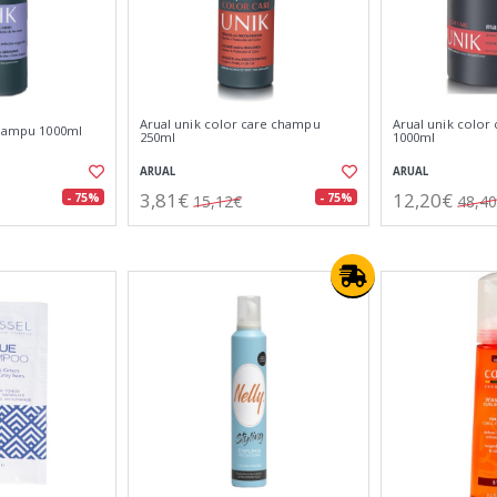
Arual unik color care champu
Arual unik color 
 champu 1000ml
250ml
1000ml
ARUAL
ARUAL
3,81€
12,20€
- 75%
- 75%
15,12€
48,4