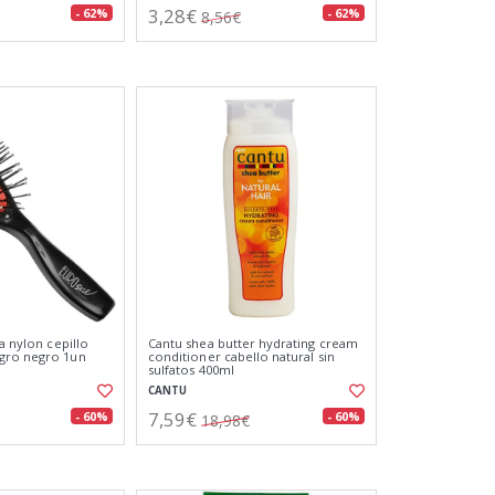
3,28€
- 62%
- 62%
8,56€
ua nylon cepillo
Cantu shea butter hydrating cream
gro negro 1un
conditioner cabello natural sin
sulfatos 400ml
CANTU
7,59€
- 60%
- 60%
18,98€