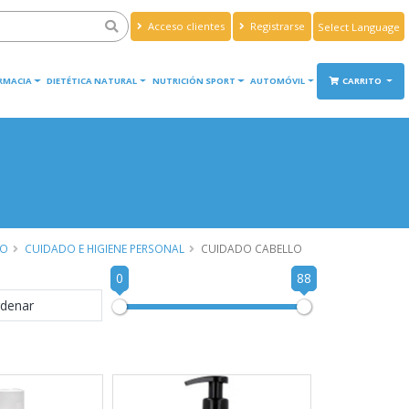
Acceso clientes
Registrarse
Powered by
Translate
RMACIA
DIETÉTICA NATURAL
NUTRICIÓN SPORT
AUTOMÓVIL
CARRITO
IO
CUIDADO E HIGIENE PERSONAL
CUIDADO CABELLO
0
88
denar