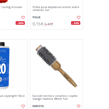
r curling mousse
Pollie post-depilacion aceite sobre
unidosis 1un
POLLIE
0,15€
- 66%
- 64%
0,42€
lue oxybright 10vol
Eurostil termico ceramico cepillo
mango madera 38mm 1un
EUROSTIL