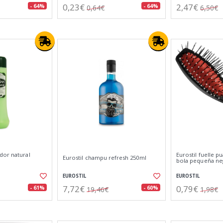
0,23€
2,47€
- 64%
- 64%
0,64€
6,50€
dor natural
Eurostil fuelle p
Eurostil champu refresh 250ml
bola pequeña ne
EUROSTIL
EUROSTIL
7,72€
0,79€
- 61%
- 60%
19,46€
1,98€