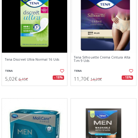
Tena Silhouette Crema Cintura Alta
Tena Discreet Ultra Normal 16 Uds
T-m 9 Uds
TENA
TENA
5,02€
11,70€
- 18%
- 18%
6,15€
14,20€