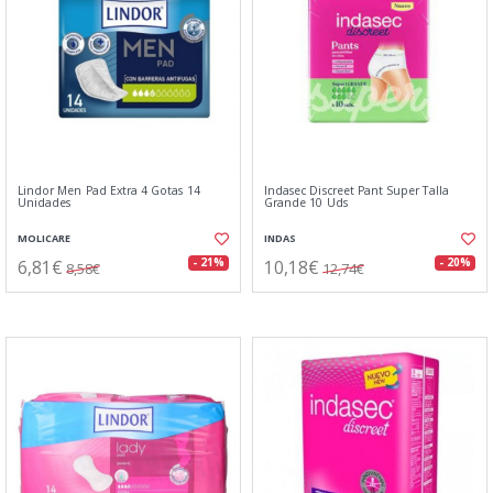
Lindor Men Pad Extra 4 Gotas 14
Indasec Discreet Pant Super Talla
Unidades
Grande 10 Uds
MOLICARE
INDAS
6,81€
10,18€
- 21%
- 20%
8,58€
12,74€