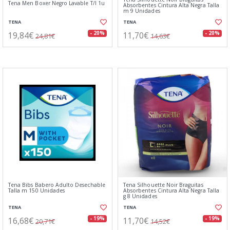
Tena Men Boxer Negro Lavable T/l 1u
Absorbentes Cintura Alta Negra Talla
m 9 Unidades
TENA
TENA
19,84€
11,70€
- 20%
- 20%
24,81€
14,63€
Tena Bibs Babero Adulto Desechable
Tena Silhouette Noir Braguitas
Talla m 150 Unidades
Absorbentes Cintura Alta Negra Talla
g 8 Unidades
TENA
TENA
16,68€
11,70€
- 19%
- 19%
20,71€
14,52€