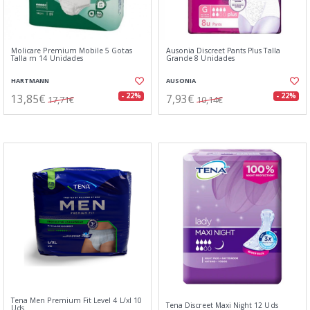
Molicare Premium Mobile 5 Gotas
Ausonia Discreet Pants Plus Talla
Talla m 14 Unidades
Grande 8 Unidades
HARTMANN
AUSONIA
13,85€
7,93€
- 22%
- 22%
17,71€
10,14€
Tena Men Premium Fit Level 4 L/xl 10
Tena Discreet Maxi Night 12 Uds
Uds