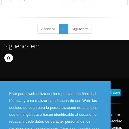
Anterior
1
Siguiente
Síguenos en:
Este portal web utiliza cookies propias con finalidad
técnica, y para realizar estadísticas de uso Web, las
cookies se usan para la personalización de anuncios
que en ningún caso hacen identificable al usuario no
Contacto
Aviso Legal
Condiciones de compra
Política de envíos
Política de devolución
Política de Privacidad
recaba ni cede datos de carácter personal de los
Política de Cookies
Sitemap