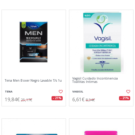
Vagisil Cuidado Incontinencia
Tena Men Boxer Negro Lavable T/s 1u
Toallitas Intimas
TENA
VAGISIL
19,84€
6,61€
- 21%
- 21%
25,17€
8,34€