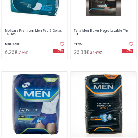
Molicare Premium Men Pad 2 Gotas
Tena Men Boxer Negro Lavable T/m
14 Uds
1u
MOLICARE
TENA
6,26€
26,38€
- 17%
- 17%
7,55€
31,79€