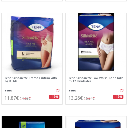
Tena Silhouette Crema Cintura Alta
Tena Silhouette Low Waist Blanc Talla
T-g 8 Uds
m 12 Unidades
TENA
TENA
11,87€
13,26€
- 19%
- 19%
14,63€
16,34€