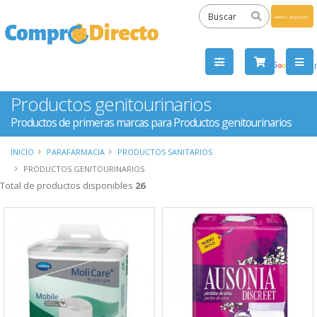
Powered
by
Tra
Productos genitourinarios
Productos de primeras marcas para Productos genitourinarios
INICIO
PARAFARMACIA
PRODUCTOS SANITARIOS
PRODUCTOS GENITOURINARIOS
Total de productos disponibles
26