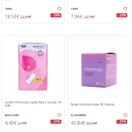
TENA
TENA
18,53€
7,96€
- 22%
- 22%
23,69€
10,16€
Lindor Premium Lady Pad 2 Gotas 14
Nosa Uromannosa 30 Sobres
Uds
MOLICARE
Q-PHARMA
4,49€
43,84€
- 21%
- 21%
5,70€
55,64€