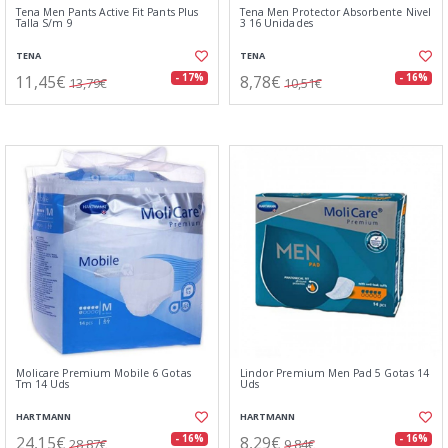
Tena Men Pants Active Fit Pants Plus
Tena Men Protector Absorbente Nivel
Talla S/m 9
3 16 Unidades
TENA
TENA
11,45€
8,78€
- 17%
- 16%
13,79€
10,51€
Molicare Premium Mobile 6 Gotas
Lindor Premium Men Pad 5 Gotas 14
Tm 14 Uds
Uds
HARTMANN
HARTMANN
24,15€
8,29€
- 16%
- 16%
28,87€
9,84€