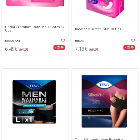
Lindor Premium Lady Pad 4 Gotas 14
Indasec Discreet Extra 20 Uds
Uds
MOLICARE
INDAS
6,49€
7,13€
- 20%
- 20%
8,12€
8,92€
Tena Silhouette Noir Braguitas