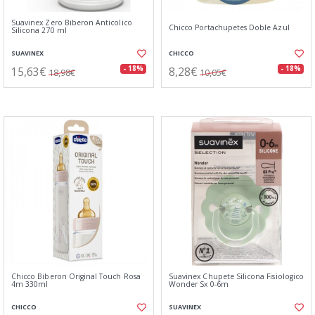
Suavinex Zero Biberon Anticolico
Chicco Portachupetes Doble Azul
Silicona 270 ml
SUAVINEX
CHICCO
15,63€
8,28€
- 18%
- 18%
18,98€
10,05€
Chicco Biberon Original Touch Rosa
Suavinex Chupete Silicona Fisiologico
4m 330ml
Wonder Sx 0-6m
CHICCO
SUAVINEX