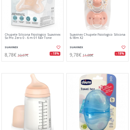
Chupete Silicona Fisiologico Suavinex
Suavinex Chupete Fisiologico Silicona
Sx Pro Zero 0 - 6 m 01 Fair Tone
6-18m X2
SUAVINEX
SUAVINEX
8,78€
9,78€
- 18%
- 18%
10,67€
11,88€