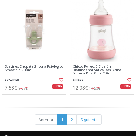
Suavinex Chupete Silicona Fisiologico
Chicco Perfect 5 Biberón
Smoothie 6-18m
Biofuncional Anticólicos Tetina
Silicona Rosa 0m+ 150ml
SUAVINEX
CHICCO
7,53€
12,08€
- 17%
- 17%
9,07€
14,55€
Anterior
1
2
Siguiente