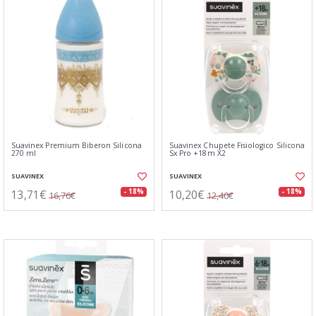
Suavinex Premium Biberon Silicona
Suavinex Chupete Fisiologico Silicona
270 ml
Sx Pro +18m X2
SUAVINEX
SUAVINEX
13,71€
10,20€
- 18%
- 18%
16,76€
12,40€