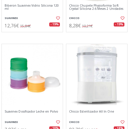
Biberon Suavinex Vidrio Silicona 120
Chicco Chupete Physioforma Soft
ml
Crystal Silicona 2-6 Meses 2 Unidades
SUAVINEX
CHICCO
12,76€
8,28€
- 19%
- 19%
15,84€
10,21€
Suavinex Dosificador Leche en Polvo
Chicco Esterilizador All In One
SUAVINEX
CHICCO
- 18%
- 18%