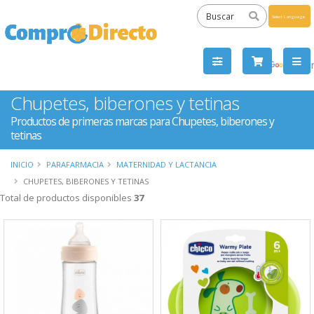
Powered
by
Tra
Chupetes, biberones y tetinas
Productos de primeras marcas para Chupetes, biberones y
tetinas
INICIO
PARAFARMACIA
MATERNIDAD Y LACTANCIA
CHUPETES, BIBERONES Y TETINAS
Total de productos disponibles
37