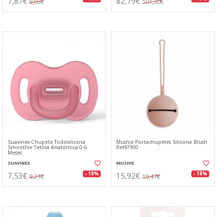
7,87€
82,79€
9,65€
101,30€
Suavinex Chupete Todosilicona
Mushie Portachupetes Silicona Blush
Smoothie Tetina Anatómica 0-6
Ref47900
Meses
SUAVINEX
MUSHIE
7,53€
15,92€
- 18%
- 18%
9,21€
19,47€