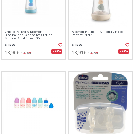
Chicco Perfect 5 Biberón
Biberon Plastico T Silicona Chicco
Biofuncional Anticólicos Tetina
Perfect5 Neut
Silicona Azul 4m+ 300ml
CHICCO
CHICCO
13,90€
13,91€
- 20%
- 20%
17,39€
17,29€