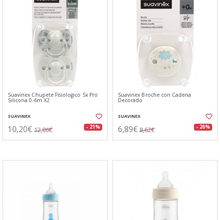
Suavinex Chupete Fisiologico Sx Pro
Suavinex Broche con Cadena
Silicona 0-6m X2
Decorado
SUAVINEX
SUAVINEX
10,20€
6,89€
- 21%
- 20%
12,86€
8,62€