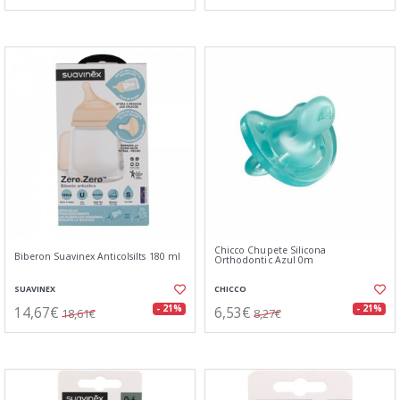
Chicco Chupete Silicona
Biberon Suavinex Anticolsilts 180 ml
Orthodontic Azul 0m
SUAVINEX
CHICCO
14,67€
6,53€
- 21%
- 21%
18,61€
8,27€