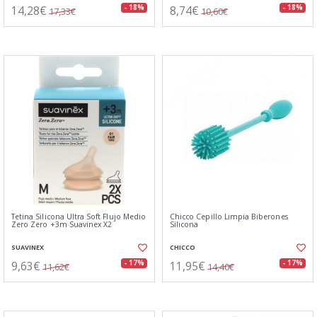
14,28€
8,74€
- 18%
- 18%
17,33€
10,60€
Tetina Silicona Ultra Soft Flujo Medio
Chicco Cepillo Limpia Biberones
Zero Zero +3m Suavinex X2
Silicona
SUAVINEX
CHICCO
9,63€
11,95€
- 17%
- 17%
11,62€
14,40€