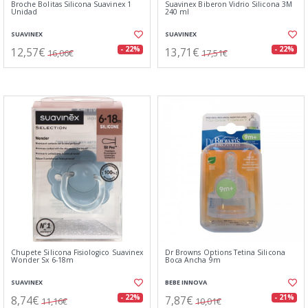
Broche Bolitas Silicona Suavinex 1
Suavinex Biberon Vidrio Silicona 3M
Unidad
240 ml
SUAVINEX
SUAVINEX
12,57€
13,71€
- 22%
- 22%
16,06€
17,51€
Chupete Silicona Fisiologico Suavinex
Dr Browns Options Tetina Silicona
Wonder Sx 6-18m
Boca Ancha 9m
SUAVINEX
BEBE INNOVA
8,74€
7,87€
- 22%
- 21%
11,16€
10,01€