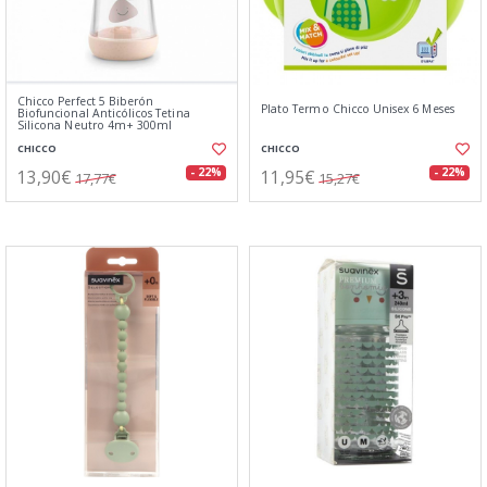
Chicco Perfect 5 Biberón
Plato Termo Chicco Unisex 6 Meses
Biofuncional Anticólicos Tetina
Silicona Neutro 4m+ 300ml
CHICCO
CHICCO
13,90€
11,95€
- 22%
- 22%
17,77€
15,27€