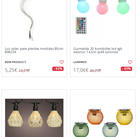
Luz solar para plantas medidas 80cm
Guirnalda 20 bombillas led rgb
898234
exterior 14,5m ip44 lumineo
EDM PRODUCT
LUMINEO
5,25€
17,06€
- 63%
- 63%
14,23€
46,20€