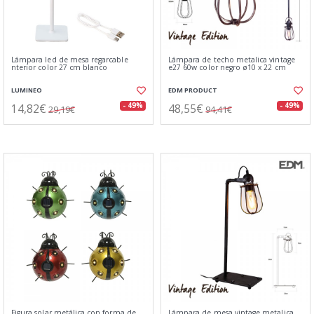
Lámpara led de mesa regarcable
Lámpara de techo metalica vintage
nterior color 27 cm blanco
e27 60w color negro ø10 x 22 cm
LUMINEO
EDM PRODUCT
14,82€
48,55€
- 49%
- 49%
29,19€
94,41€
Figura solar metálica con forma de
Lámpara de mesa vintage metalica