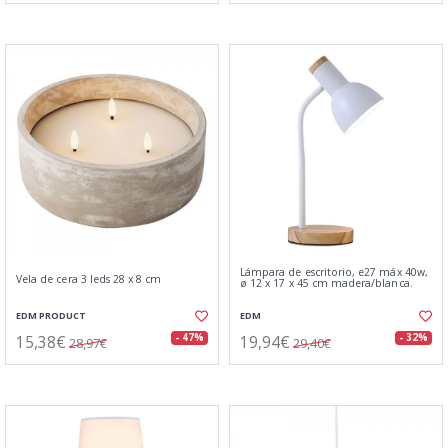
Lámpara de escritorio, e27 máx 40w,
Vela de cera 3 leds 28 x 8 cm
ø 12 x 17 x 45 cm madera/blanca.
EDM PRODUCT
EDM
15,38€
19,94€
- 47%
- 32%
28,97€
29,40€