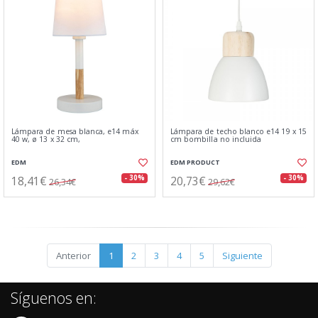
Lámpara de mesa blanca, e14 máx
Lámpara de techo blanco e14 19 x 15
40 w, ø 13 x 32 cm,
cm bombilla no incluida
EDM
EDM PRODUCT
18,41€
20,73€
- 30%
- 30%
26,34€
29,62€
Anterior
1
2
3
4
5
Siguiente
Síguenos en: