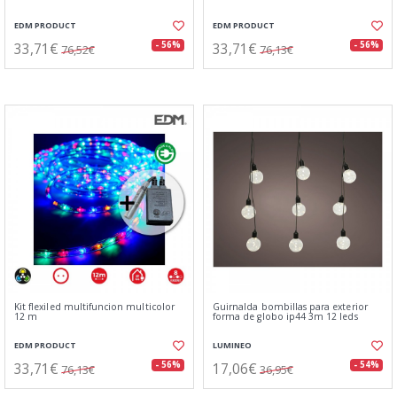
EDM PRODUCT
EDM PRODUCT
33,71€
33,71€
- 56%
- 56%
76,52€
76,13€
Kit flexiled multifuncion multicolor
Guirnalda bombillas para exterior
12 m
forma de globo ip44 3m 12 leds
EDM PRODUCT
LUMINEO
33,71€
17,06€
- 56%
- 54%
76,13€
36,95€