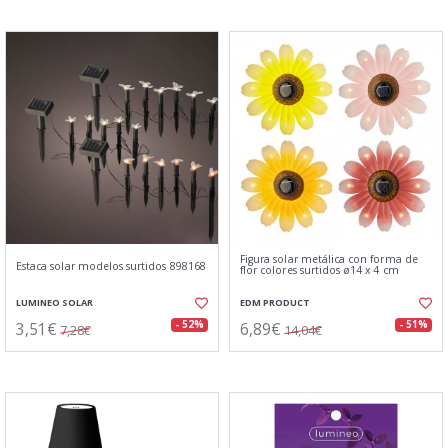
Figura solar metálica con forma de
Estaca solar modelos surtidos 898168
flor colores surtidos ø14 x 4 cm
LUMINEO SOLAR
EDM PRODUCT
3,51€
6,89€
- 52%
- 51%
7,28€
14,04€