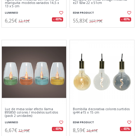
mariquita modelos variados 14,5 x
e27 60w 22 x 51cm
13 x 5 cm
LUMINEO
EDM PRODUCT
6,25€
55,83€
- 48%
- 48%
12,12€
107,79€
Luz de mesa solar efecto llama
Bombilla decorativa colores surtidos
895850 colores / modelos surtidos
ip44 ø15 x 15 cm
(pack 2 unidades)
LUMINEO
EDM PRODUCT
6,67€
8,59€
- 48%
- 48%
12,76€
16,41€