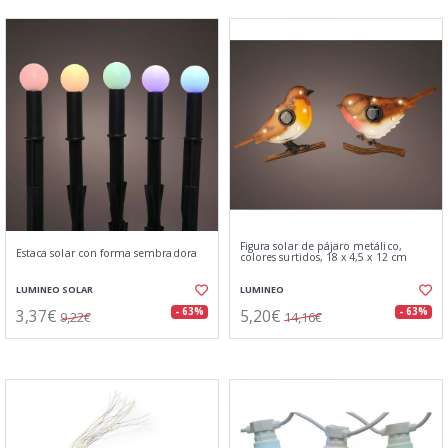
Figura solar de pájaro metálico,
Estaca solar con forma sembradora
colores surtidos, 18 x 4,5 x 12 cm
LUMINEO SOLAR
LUMINEO
3,37€
5,20€
- 63%
- 63%
9,22€
14,16€