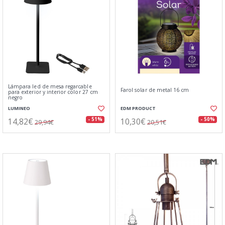
Lámpara led de mesa regarcable
Farol solar de metal 16 cm
para exterior y interior color 27 cm
negro
LUMINEO
EDM PRODUCT
14,82€
10,30€
- 51%
- 50%
29,94€
20,51€