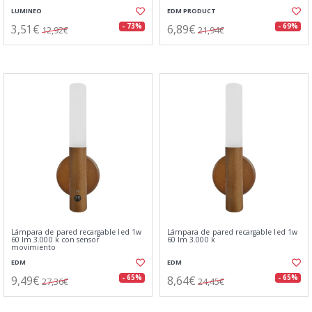
LUMINEO
EDM PRODUCT
3,51€
6,89€
- 73%
- 69%
12,92€
21,94€
Lámpara de pared recargable led 1w
Lámpara de pared recargable led 1w
60 lm 3.000 k con sensor
60 lm 3.000 k
movimiento
EDM
EDM
9,49€
8,64€
- 65%
- 65%
27,36€
24,45€