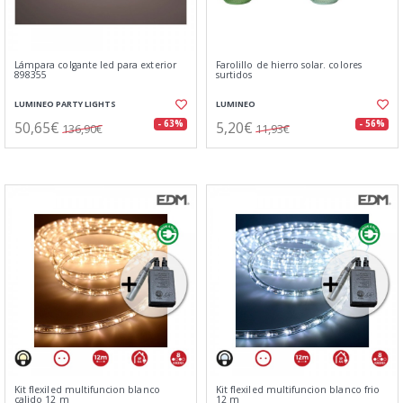
Lámpara colgante led para exterior
Farolillo de hierro solar. colores
898355
surtidos
LUMINEO PARTY LIGHTS
LUMINEO
50,65€
5,20€
- 63%
- 56%
136,90€
11,93€
Kit flexiled multifuncion blanco
Kit flexiled multifuncion blanco frio
calido 12 m
12 m