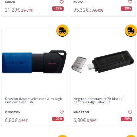
KODAK
KODAK
21,29€
95,32€
- 29%
- 29%
29,81€
133,45€
Kingston datatraveler exodia m 64gb
Kingston datatraveler 70 black /
/ unidad flash usb
pendrive 64gb usb-c 3.2
KINGSTON
KINGSTON
6,80€
6,80€
- 29%
- 29%
9,52€
9,52€