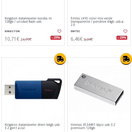
Kingston datatraveler exodia m
Emtec c410 color mix verde
128gb / unidad flash usb
transparente / pendrive 64gb usb-a
2.0
KINGSTON
EMTEC
10,71€
6,46€
- 29%
- 29%
14,99€
9,04€
Kingston datatraveler dtxm 64gb usb
Intenso 3534491 lápiz usb 3.2
3.2 gen1 azul
premium 128gb