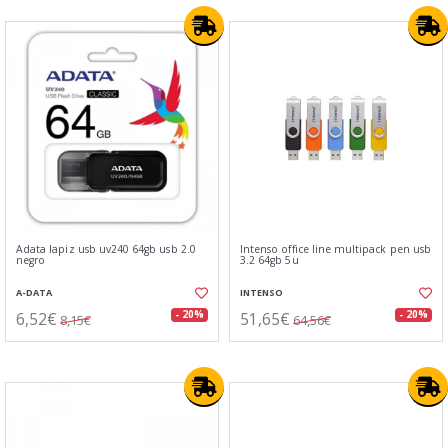
Adata lapiz usb uv240 64gb usb 2.0
Intenso office line multipack pen usb
negro
3.2 64gb 5u
A-DATA
INTENSO
6,52€
51,65€
- 20%
- 20%
8,15€
64,56€