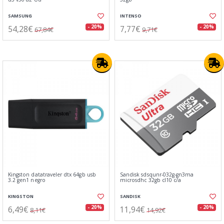
SAMSUNG
INTENSO
54,28€
7,77€
- 20%
- 20%
67,84€
9,71€
Kingston datatraveler dtx 64gb usb
Sandisk sdsqunr-032g-gn3ma
3.2 gen1 negro
microsdhc 32gb cl10 c/a
KINGSTON
SANDISK
6,49€
11,94€
- 20%
- 20%
8,11€
14,92€