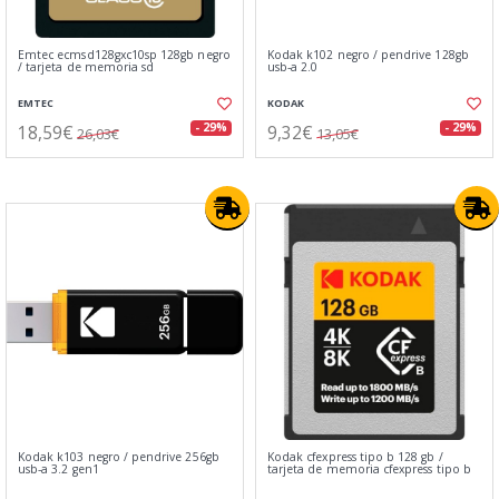
Emtec ecmsd128gxc10sp 128gb negro
Kodak k102 negro / pendrive 128gb
/ tarjeta de memoria sd
usb-a 2.0
EMTEC
KODAK
18,59€
9,32€
- 29%
- 29%
26,03€
13,05€
Kodak k103 negro / pendrive 256gb
Kodak cfexpress tipo b 128 gb /
usb-a 3.2 gen1
tarjeta de memoria cfexpress tipo b