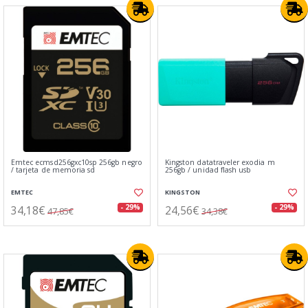
Emtec ecmsd256gxc10sp 256gb negro
Kingston datatraveler exodia m
/ tarjeta de memoria sd
256gb / unidad flash usb
EMTEC
KINGSTON
34,18€
24,56€
- 29%
- 29%
47,85€
34,38€