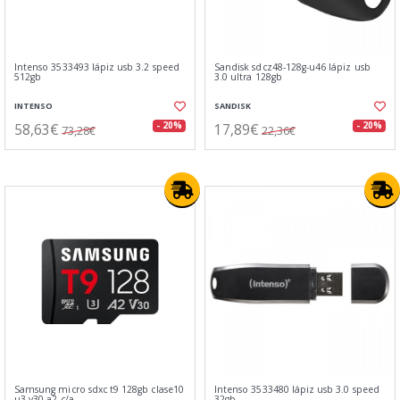
Intenso 3533493 lápiz usb 3.2 speed
Sandisk sdcz48-128g-u46 lápiz usb
512gb
3.0 ultra 128gb
INTENSO
SANDISK
58,63€
17,89€
- 20%
- 20%
73,28€
22,36€
Samsung micro sdxc t9 128gb clase10
Intenso 3533480 lápiz usb 3.0 speed
u3 v30 a2 c/a
32gb