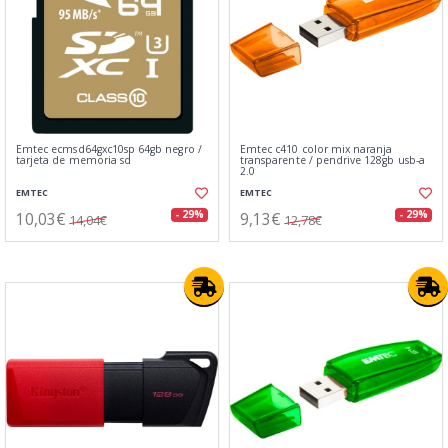
Emtec ecmsd64gxc10sp 64gb negro /
Emtec c410 color mix naranja
tarjeta de memoria sd
transparente / pendrive 128gb usb-a
2.0
EMTEC
EMTEC
10,03€
9,13€
- 29%
- 29%
14,04€
12,78€