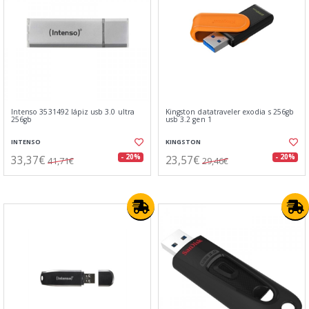
Intenso 3531492 lápiz usb 3.0 ultra
Kingston datatraveler exodia s 256gb
256gb
usb 3.2 gen 1
INTENSO
KINGSTON
33,37€
23,57€
- 20%
- 20%
41,71€
29,46€