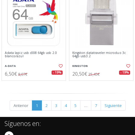
Adata lapiz usb c008 64gb usb 2.0
Kingston datatraveler microduo 3c
blanco/azul
64gb usb3.2
A-DATA
KINGSTON
6,50€
20,50€
- 19%
- 19%
8,07€
25,45€
Anterior
1
2
3
4
5
…
7
Siguiente
Síguenos en: