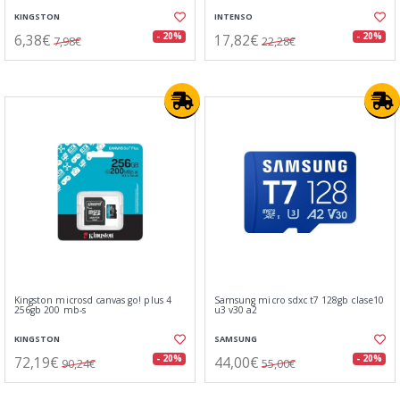
KINGSTON
INTENSO
6,38€
17,82€
- 20%
- 20%
7,98€
22,28€
Kingston microsd canvas go! plus 4
Samsung micro sdxc t7 128gb clase10
256gb 200 mb-s
u3 v30 a2
KINGSTON
SAMSUNG
72,19€
44,00€
- 20%
- 20%
90,24€
55,00€