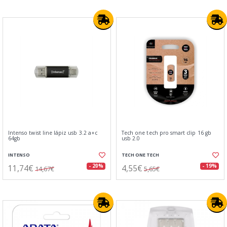
Intenso twist line lápiz usb 3.2 a+c
Tech one tech pro smart clip 16 gb
64gb
usb 2.0
INTENSO
TECH ONE TECH
11,74€
4,55€
- 20%
- 19%
14,67€
5,65€