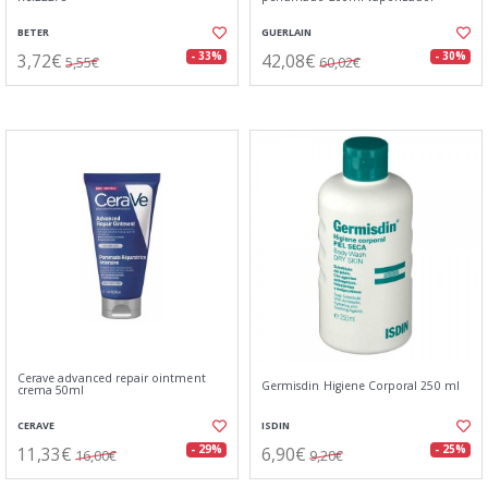
BETER
GUERLAIN
3,72€
42,08€
- 33%
- 30%
5,55€
60,02€
Cerave advanced repair ointment
Germisdin Higiene Corporal 250 ml
crema 50ml
CERAVE
ISDIN
11,33€
6,90€
- 29%
- 25%
16,00€
9,20€