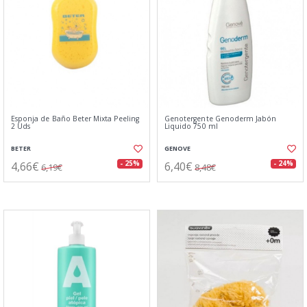
Esponja de Baño Beter Mixta Peeling
Genotergente Genoderm Jabón
2 Uds
Liquido 750 ml
BETER
GENOVE
4,66€
6,40€
- 25%
- 24%
6,19€
8,48€