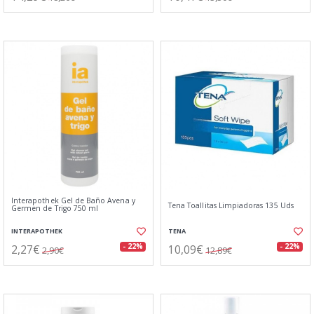
Interapothek Gel de Baño Avena y
Tena Toallitas Limpiadoras 135 Uds
Germen de Trigo 750 ml
INTERAPOTHEK
TENA
2,27€
10,09€
- 22%
- 22%
2,90€
12,89€