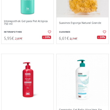
Interapothek Gel para Piel Atópica
Suavinex Esponja Natural Grande
750 ml
INTERAPOTHEK
SUAVINEX
5,95€
6,61€
- 24%
- 24%
7,87€
8,74€
Germisdin Gel Baño Aloe Vera Sin