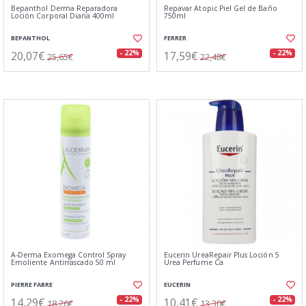
Bepanthol Derma Reparadora
Repavar Atopic Piel Gel de Baño
Loción Corporal Diaria 400ml
750ml
BEPANTHOL
FERRER
20,07€
17,59€
- 22%
- 22%
25,65€
22,48€
A-Derma Exomega Control Spray
Eucerin UreaRepair Plus Loción 5
Emoliente Antirrascado 50 ml
Urea Perfume Ca
PIERRE FABRE
EUCERIN
14,29€
10,41€
- 22%
- 22%
18,26€
13,30€