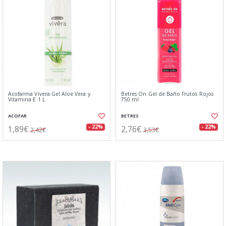
Acofarma Vivera Gel Aloe Vera y
Betres On Gel de Baño Frutos Rojos
Vitamina E 1 L
750 ml
ACOFAR
BETRES
1,89€
2,76€
- 22%
- 22%
2,42€
3,53€