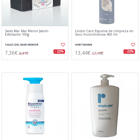
Sales Mar Mar Menor Jabón
Lindor Care Espuma de Limpieza en
Exfoliante 100g
Seco Incontinencia 400 ml
SALES DEL MAR MENOR
HARTMANN
7,36€
13,44€
- 22%
- 22%
9,41€
17,18€