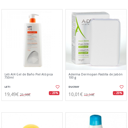
Leti At4 Gel de Baño Piel Atópica
Aderma Dermopan Pastilla de Jabón
750ml
100 g
LETI
DUCRAY
19,49€
10,01€
- 25%
- 25%
25,98€
13,34€