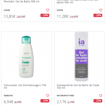
Psorisdin Gel de Baño 500 ml
Jabón 500 ml
ISDIN
ISDIN
13,85€
11,28€
- 24%
- 24%
18,20€
14,82€
Genocutan Gel Dermatologico 750
Interapothek Gel de Baño de Seda
ml
750 ml
GENOVE
INTERAPOTHEK
6,94€
2,17€
- 23%
- 22%
8,99€
2,79€