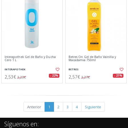
Interapothek Gel de Baño y Ducha
Betres On Gel de Baño Vainilla y
Cero 1 L
Macadamia 750ml
INTERAPOTHEK
BETRES
2,53€
2,57€
- 22%
- 21%
3,23€
3,27€
Anterior
1
2
3
4
Siguiente
Síguenos en: