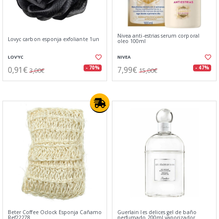
Nivea anti-estrias serum corporal
Lovyc carbon esponja exfoliante 1un
oleo 100ml
LOV'YC
NIVEA
0,91€
7,99€
- 70%
- 47%
3,00€
15,00€
Beter Coffee Oclock Esponja Cañamo
Guerlain les delices gel de baño
Ref22278
perfumado 200ml vaporizador