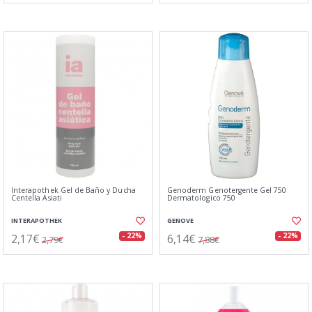
Interapothek Gel de Baño y Ducha
Genoderm Genotergente Gel 750
Centella Asiati
Dermatologico 750
INTERAPOTHEK
GENOVE
2,17€
6,14€
- 22%
- 22%
2,79€
7,88€