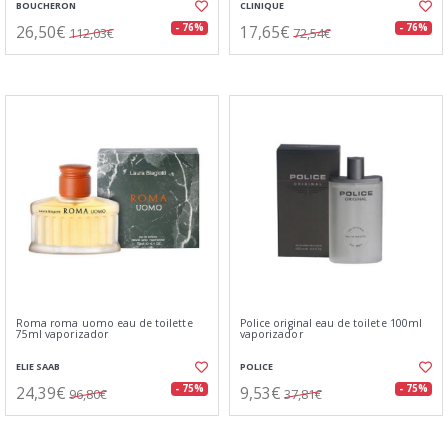
BOUCHERON
CLINIQUE
26,50€
17,65€
- 76%
- 76%
112,03€
72,54€
Roma roma uomo eau de toilette
Police original eau de toilete 100ml
75ml vaporizador
vaporizador
ELIE SAAB
POLICE
24,39€
9,53€
- 75%
- 75%
96,80€
37,81€