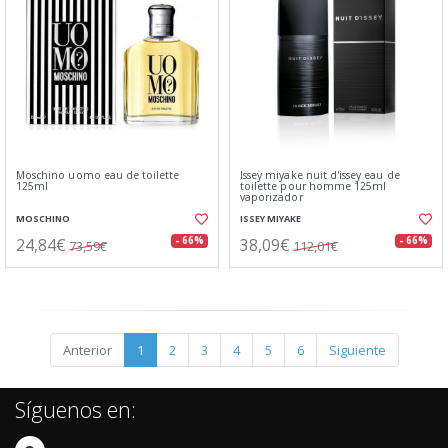
Moschino uomo eau de toilette
Issey miyake nuit d'issey eau de
125ml
toilette pour homme 125ml
vaporizador
MOSCHINO
ISSEY MIYAKE
24,84€
38,09€
- 66%
- 66%
73,59€
112,01€
Anterior
1
2
3
4
5
6
Siguiente
Síguenos en: