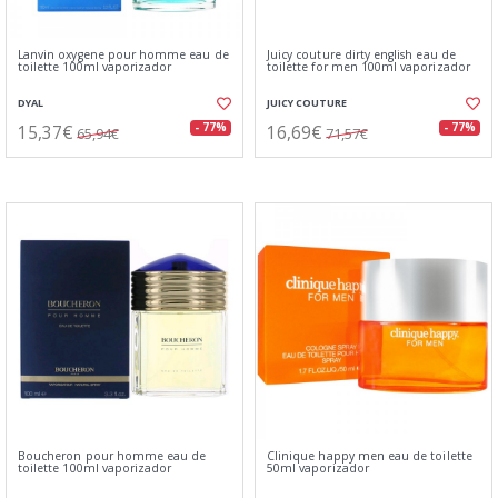
Lanvin oxygene pour homme eau de
Juicy couture dirty english eau de
toilette 100ml vaporizador
toilette for men 100ml vaporizador
DYAL
JUICY COUTURE
15,37€
16,69€
- 77%
- 77%
65,94€
71,57€
Boucheron pour homme eau de
Clinique happy men eau de toilette
toilette 100ml vaporizador
50ml vaporizador