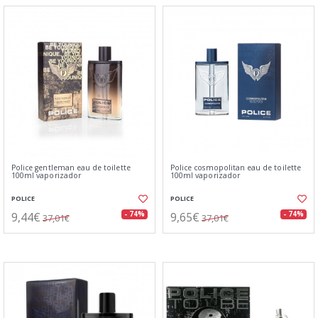
Police gentleman eau de toilette
Police cosmopolitan eau de toilette
100ml vaporizador
100ml vaporizador
POLICE
POLICE
9,44€
9,65€
- 74%
- 74%
37,01€
37,01€