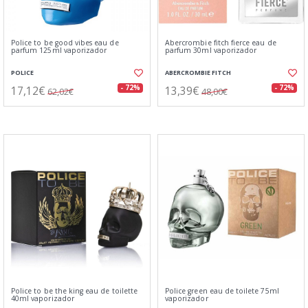
Police to be good vibes eau de
Abercrombie fitch fierce eau de
parfum 125ml vaporizador
parfum 30ml vaporizador
POLICE
ABERCROMBIE FITCH
17,12€
13,39€
- 72%
- 72%
62,02€
48,00€
Police to be the king eau de toilette
Police green eau de toilete 75ml
40ml vaporizador
vaporizador