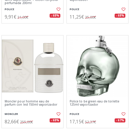
perfumada 200ml
POLICE
POLICE
9,91€
11,25€
- 68%
- 68%
31,00€
35,00€
Moncler pour homme eau de
Police to be green eau de toilette
parfum con led 150ml vaporizador
125ml vaporizador
MONCLER
POLICE
82,66€
17,15€
- 68%
- 67%
255,00€
52,37€