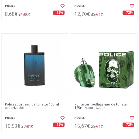
POLICE
POLICE
8,68€
12,70€
- 72%
- 72%
31,00€
45,01€
Police sport eau de toilette 100ml
Police camouflage eau de toilete
vaporizador
125ml vaporizador
POLICE
POLICE
10,53€
15,67€
- 72%
- 72%
37,01€
55,01€