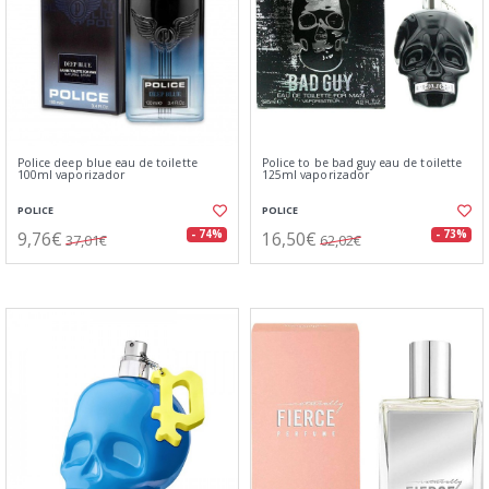
Police deep blue eau de toilette
Police to be bad guy eau de toilette
100ml vaporizador
125ml vaporizador
POLICE
POLICE
9,76€
16,50€
- 74%
- 73%
37,01€
62,02€