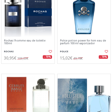
Rochas l'homme eau de toilette
Police potion power for him eau de
100ml
parfum 100ml vaporizador
ROCHAS
POLICE
30,95€
15,02€
- 70%
- 70%
103,03€
49,78€