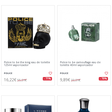
Police to be the king eau de toilette
Police to be camouflage eau de
125ml vaporizador
toilette 40ml vaporizador
POLICE
POLICE
16,22€
9,89€
- 71%
- 70%
55,01€
33,01€