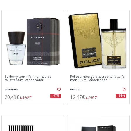
Burberry touch for men eau de
Police amber gold eau de toilette for
toilette 50ml vaporizador
man 100ml vaporizador
BURBERRY
POLICE
20,49€
12,47€
- 67%
- 66%
61,52€
37,01€