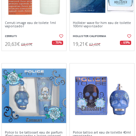
Cerruti image eau de toilete 1ml
Hollister wave for him eau de toilette
vaporizador
100ml vaporizador
CERRUTI
HOLLISTER CALIFORNIA
20,63€
19,21€
- 70%
- 69%
68,07€
62,02€
Police to be tattooart eau de parfum
Police tattoo art eau de toilette 40ml
40ml vaporizador + locion corporal
vaporizador