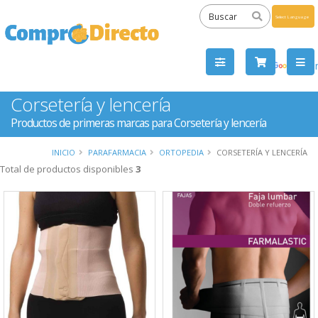
Powered
by
Tra
Corsetería y lencería
Productos de primeras marcas para Corsetería y lencería
INICIO
PARAFARMACIA
ORTOPEDIA
CORSETERÍA Y LENCERÍA
Total de productos disponibles
3