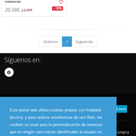
FARMAVARI
20,58€
- 18%
24,99€
Anterior
1
Siguiente
Síguenos en:
Este portal web utiliza cookies propias con finalidad
técnica, y para realizar estadísticas de uso Web, las
cookies se usan para la personalización de anuncios
que en ningún caso hacen identificable al usuario no
Contacto
Aviso Legal
Condiciones de compra