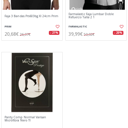
Farmalastic Faja Lumbar Doble
Faja 3 Bandas Prs603bg Xl 24cm Prim
Refuerzo Talla 2 1
PRIM
FARMALASTIC
20,68€
39,99€
- 21%
- 20%
26,07€
50,02€
Panty Comp Normal Varisan
Microfibra Nero Tl